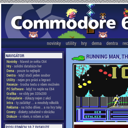
novinky
utility
hry
dema
dentra
re
RUNNING MAN, TH
NAVIGÁTOR
Novinky
- hlavně ze světa C64
Hry
- solidní databáze her
Dema
- pouze ta nejlepší
Dentra
- když stačí jeden soubor
Utility
- nejen pro práci a legraci
Recenze
- trocha textu o všem možném
PC Software
- když to nejde na C64
Grafika
- ne vždy jen 320x200
Fotogalerie
- důkazy nejen z akcí
Intra
- ty začátky! ... a mnohdy několik
Reklama
- na ticho dňies .. a na hry taky
Covery
- diskety zabalené v obrázku
Diskuze
- o všem, o ničem a tak
POSLEDNÍCH 10 Z DISKUZE