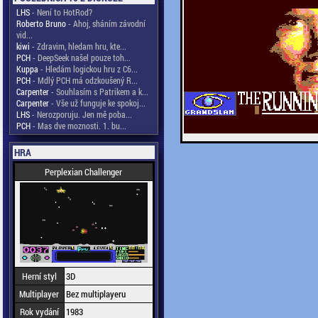
LHS
- Není to HotRod?
Roberto Bruno
- Ahoj, sháním závodní
vid...
kiwi
- Zdravim, hledam hru, kte...
PCH
- DeepSeek našel pouze toh...
Kuppa
- Hledám logickou hru z C6...
PCH
- Mdlý PCH má odzkoušený R...
Carpenter
- Souhlasím s Patrikem a k...
Carpenter
- Vše už funguje ke spokoj...
LHS
- Nerozporuju. Jen mě poba...
PCH
- Mas dve moznosti. 1. bu...
HRA
Perplexian Challenger
Herní styl
3D
Multiplayer
Bez multiplayeru
Rok vydání
1983