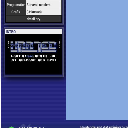
Programátor
Steven Luedders
Grafik
(Unknown)
detail hry
INTRO
Hardcode and datamining by 