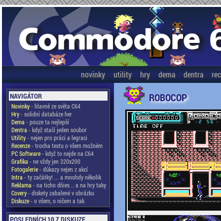
novinky
utility
hry
dema
dentra
re
ROBOCOP
NAVIGÁTOR
Novinky
- hlavně ze světa C64
Hry
- solidní databáze her
Dema
- pouze ta nejlepší
Dentra
- když stačí jeden soubor
Utility
- nejen pro práci a legraci
Recenze
- trocha textu o všem možném
PC Software
- když to nejde na C64
Grafika
- ne vždy jen 320x200
Fotogalerie
- důkazy nejen z akcí
Intra
- ty začátky! ... a mnohdy několik
Reklama
- na ticho dňies .. a na hry taky
Covery
- diskety zabalené v obrázku
Diskuze
- o všem, o ničem a tak
POSLEDNÍCH 10 Z DISKUZE