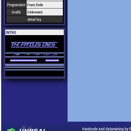
Programátor
Franz Ende
Grafik
(Unknown)
detail hry
INTRO
Hardcode and datamining by 