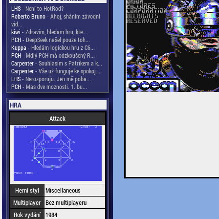
LHS
- Není to HotRod?
Roberto Bruno
- Ahoj, sháním závodní
vid...
kiwi
- Zdravim, hledam hru, kte...
PCH
- DeepSeek našel pouze toh...
Kuppa
- Hledám logickou hru z C6...
PCH
- Mdlý PCH má odzkoušený R...
Carpenter
- Souhlasím s Patrikem a k...
Carpenter
- Vše už funguje ke spokoj...
LHS
- Nerozporuju. Jen mě poba...
PCH
- Mas dve moznosti. 1. bu...
HRA
Attack
Herní styl
Miscellaneous
Multiplayer
Bez multiplayeru
Rok vydání
1984