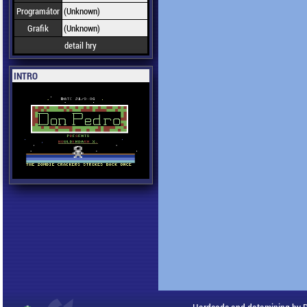
Programátor
(Unknown)
Grafik
(Unknown)
detail hry
INTRO