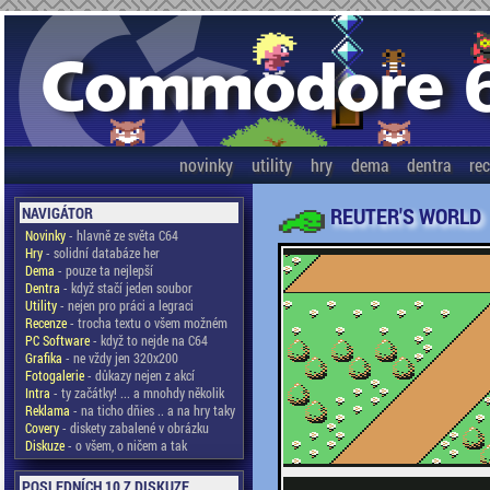
novinky
utility
hry
dema
dentra
re
REUTER'S WORLD
NAVIGÁTOR
Novinky
- hlavně ze světa C64
Hry
- solidní databáze her
Dema
- pouze ta nejlepší
Dentra
- když stačí jeden soubor
Utility
- nejen pro práci a legraci
Recenze
- trocha textu o všem možném
PC Software
- když to nejde na C64
Grafika
- ne vždy jen 320x200
Fotogalerie
- důkazy nejen z akcí
Intra
- ty začátky! ... a mnohdy několik
Reklama
- na ticho dňies .. a na hry taky
Covery
- diskety zabalené v obrázku
Diskuze
- o všem, o ničem a tak
POSLEDNÍCH 10 Z DISKUZE