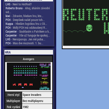
LHS
- Není to HotRod?
Roberto Bruno
- Ahoj, sháním závodní
vid...
kiwi
- Zdravim, hledam hru, kte...
PCH
- DeepSeek našel pouze toh...
Kuppa
- Hledám logickou hru z C6...
PCH
- Mdlý PCH má odzkoušený R...
Carpenter
- Souhlasím s Patrikem a k...
Carpenter
- Vše už funguje ke spokoj...
LHS
- Nerozporuju. Jen mě poba...
PCH
- Mas dve moznosti. 1. bu...
HRA
Avengers
Herní styl
Space Invaders
Multiplayer
Bez multiplayeru
Rok vydání
1982