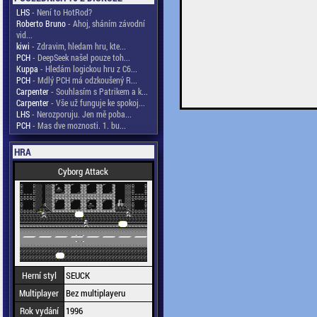
LHS
- Není to HotRod?
Roberto Bruno
- Ahoj, sháním závodní
vid...
kiwi
- Zdravim, hledam hru, kte...
PCH
- DeepSeek našel pouze toh...
Kuppa
- Hledám logickou hru z C6...
PCH
- Mdlý PCH má odzkoušený R...
Carpenter
- Souhlasím s Patrikem a k...
Carpenter
- Vše už funguje ke spokoj...
LHS
- Nerozporuju. Jen mě poba...
PCH
- Mas dve moznosti. 1. bu...
HRA
Cyborg Attack
Herní styl
SEUCK
Multiplayer
Bez multiplayeru
Rok vydání
1996