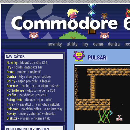
novinky
utility
hry
dema
dentra
re
PULSAR
NAVIGÁTOR
Novinky
- hlavně ze světa C64
Hry
- solidní databáze her
Dema
- pouze ta nejlepší
Dentra
- když stačí jeden soubor
Utility
- nejen pro práci a legraci
Recenze
- trocha textu o všem možném
PC Software
- když to nejde na C64
Grafika
- ne vždy jen 320x200
Fotogalerie
- důkazy nejen z akcí
Intra
- ty začátky! ... a mnohdy několik
Reklama
- na ticho dňies .. a na hry taky
Covery
- diskety zabalené v obrázku
Diskuze
- o všem, o ničem a tak
POSLEDNÍCH 10 Z DISKUZE