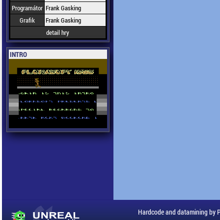
Programátor
Frank Gasking
Grafik
Frank Gasking
detail hry
INTRO
Hardcode and datamining by 