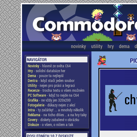
novinky
utility
hry
dema
d
PI
NAVIGÁTOR
Novinky
- hlavně ze světa C64
Hry
- solidní databáze her
Dema
- pouze ta nejlepší
Dentra
- když stačí jeden soubor
Utility
- nejen pro práci a legraci
Recenze
- trocha textu o všem možném
PC Software
- když to nejde na C64
Grafika
- ne vždy jen 320x200
Fotogalerie
- důkazy nejen z akcí
Intra
- ty začátky! ... a mnohdy několik
Reklama
- na ticho dňies .. a na hry taky
Covery
- diskety zabalené v obrázku
Diskuze
- o všem, o ničem a tak
POSLEDNÍCH 10 Z DISKUZE