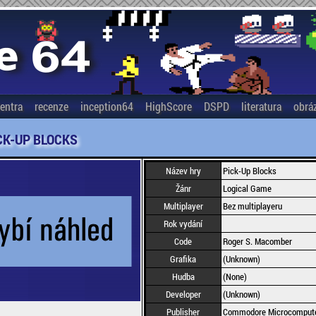
entra
recenze
inception64
HighScore
DSPD
literatura
obrá
CK-UP BLOCKS
Název hry
Pick-Up Blocks
Žánr
Logical Game
Multiplayer
Bez multiplayeru
Rok vydání
Code
Roger S. Macomber
Grafika
(Unknown)
Hudba
(None)
Developer
(Unknown)
Publisher
Commodore Microcompute