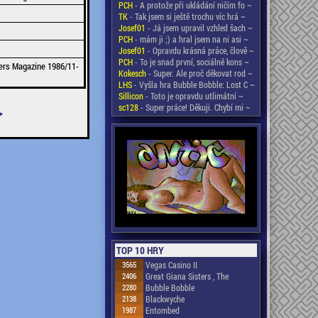
PCH
- A protože při ukládání ničím fo ~
TK
- Tak jsem si ještě trochu víc hrá ~
Josef01
- Já jsem upravil vzhled šach ~
PCH
- mám ji ;) a hral jsem na ni asi ~
Josef01
- Opravdu krásná práce, člově ~
PCH
- To je snad první, sociálně kons ~
rs Magazine 1986/11-
Kokesch
- Super. Ale proč děkovat rod ~
LHS
- Vyšla hra Bubble Bobble: Lost C ~
Sillicon
- Toto je opravdu utlimátní ~
sc128
- Super práce! Děkuji. Chybí mi ~
>
TOP 10 HRY
3565
Vegas Casino II
2406
Great Giana Sisters , The
2280
Bubble Bobble
2138
Blackwyche
1987
Entombed