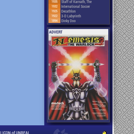
1935
Staff of Karnath, The
1932
International Soccer
1925
Decathlon
1922
3-D Labyrinth
1894
Dinky Doo
ADVERT
ILLICON of UNREAL