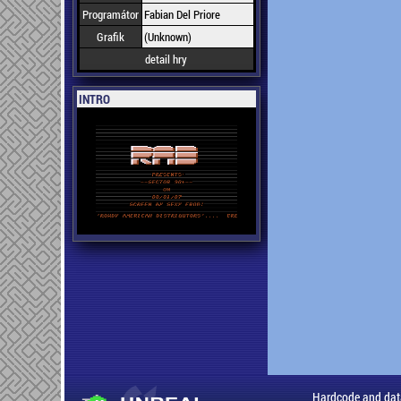
Programátor
Fabian Del Priore
Grafik
(Unknown)
detail hry
INTRO
Hardcode and dat