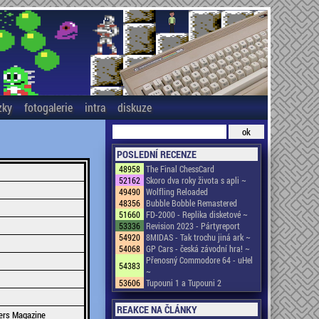
zky
fotogalerie
intra
diskuze
POSLEDNÍ RECENZE
48958
The Final ChessCard
52162
Skoro dva roky života s apli ~
49490
Wolfling Reloaded
48356
Bubble Bobble Remastered
51660
FD-2000 - Replika disketové ~
53336
Revision 2023 - Pártyreport
54920
8MIDAS - Tak trochu jiná ark ~
54068
GP Cars - česká závodní hra! ~
Přenosný Commodore 64 - uHel
54383
~
53606
Tupouni 1 a Tupouni 2
REAKCE NA ČLÁNKY
rs Magazine