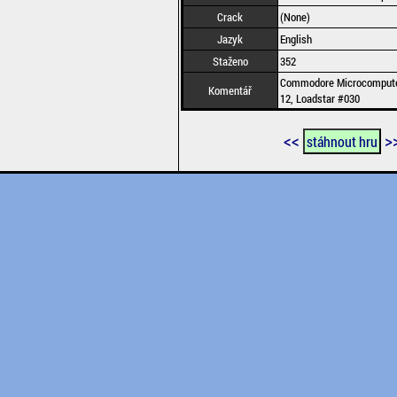
Crack
(None)
Jazyk
English
Staženo
352
Commodore Microcompute
Komentář
12, Loadstar #030
<<
>
stáhnout hru