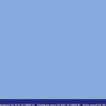
amining by PCH of UNREAL, Hardware guru by RAY of UNREAL, Bugs report by S