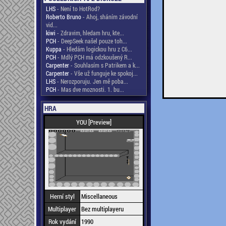
LHS
- Není to HotRod?
Roberto Bruno
- Ahoj, sháním závodní
vid...
kiwi
- Zdravim, hledam hru, kte...
PCH
- DeepSeek našel pouze toh...
Kuppa
- Hledám logickou hru z C6...
PCH
- Mdlý PCH má odzkoušený R...
Carpenter
- Souhlasím s Patrikem a k...
Carpenter
- Vše už funguje ke spokoj...
LHS
- Nerozporuju. Jen mě poba...
PCH
- Mas dve moznosti. 1. bu...
HRA
YOU [Preview]
Herní styl
Miscellaneous
Multiplayer
Bez multiplayeru
Rok vydání
1990