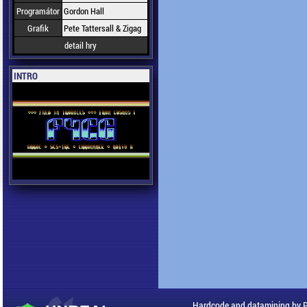
Programátor
Gordon Hall
Grafik
Pete Tattersall & Zigag
detail hry
INTRO
Hardcode and datamining by 