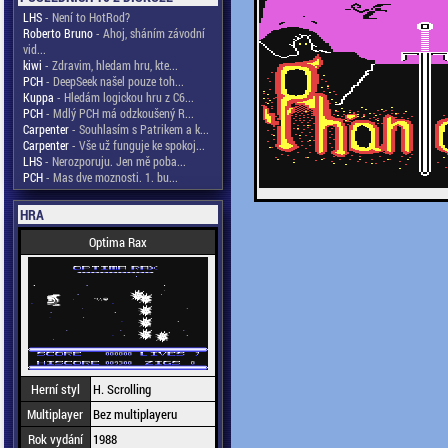
LHS
- Není to HotRod?
Roberto Bruno
- Ahoj, sháním závodní
vid...
kiwi
- Zdravim, hledam hru, kte...
PCH
- DeepSeek našel pouze toh...
Kuppa
- Hledám logickou hru z C6...
PCH
- Mdlý PCH má odzkoušený R...
Carpenter
- Souhlasím s Patrikem a k...
Carpenter
- Vše už funguje ke spokoj...
LHS
- Nerozporuju. Jen mě poba...
PCH
- Mas dve moznosti. 1. bu...
HRA
Optima Rax
Herní styl
H. Scrolling
Multiplayer
Bez multiplayeru
Rok vydání
1988