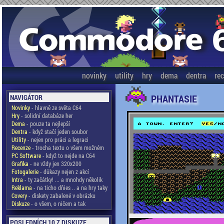
novinky
utility
hry
dema
dentra
re
PHANTASIE
NAVIGÁTOR
Novinky
- hlavně ze světa C64
Hry
- solidní databáze her
Dema
- pouze ta nejlepší
Dentra
- když stačí jeden soubor
Utility
- nejen pro práci a legraci
Recenze
- trocha textu o všem možném
PC Software
- když to nejde na C64
Grafika
- ne vždy jen 320x200
Fotogalerie
- důkazy nejen z akcí
Intra
- ty začátky! ... a mnohdy několik
Reklama
- na ticho dňies .. a na hry taky
Covery
- diskety zabalené v obrázku
Diskuze
- o všem, o ničem a tak
POSLEDNÍCH 10 Z DISKUZE