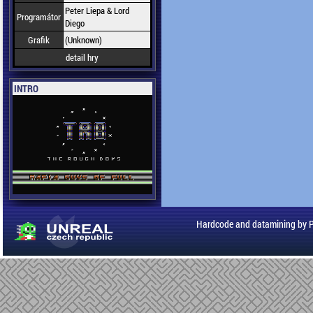
Peter Liepa & Lord
Programátor
Diego
Grafik
(Unknown)
detail hry
INTRO
Hardcode and datamining by 