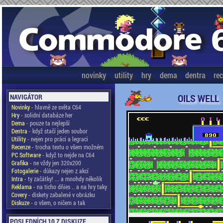
novinky
utility
hry
dema
dentra
re
OILS WELL
NAVIGÁTOR
Novinky
- hlavně ze světa C64
Hry
- solidní databáze her
Dema
- pouze ta nejlepší
Dentra
- když stačí jeden soubor
Utility
- nejen pro práci a legraci
Recenze
- trocha textu o všem možném
PC Software
- když to nejde na C64
Grafika
- ne vždy jen 320x200
Fotogalerie
- důkazy nejen z akcí
Intra
- ty začátky! ... a mnohdy několik
Reklama
- na ticho dňies .. a na hry taky
Covery
- diskety zabalené v obrázku
Diskuze
- o všem, o ničem a tak
POSLEDNÍCH 10 Z DISKUZE