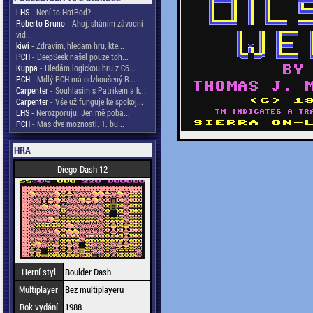
LHS
- Není to HotRod?
Roberto Bruno
- Ahoj, sháním závodní
vid...
kiwi
- Zdravim, hledam hru, kte...
PCH
- DeepSeek našel pouze toh...
Kuppa
- Hledám logickou hru z C6...
PCH
- Mdlý PCH má odzkoušený R...
Carpenter
- Souhlasím s Patrikem a k...
Carpenter
- Vše už funguje ke spokoj...
LHS
- Nerozporuju. Jen mě poba...
PCH
- Mas dve moznosti. 1. bu...
HRA
Diego-Dash 12
Herní styl
Boulder Dash
Multiplayer
Bez multiplayeru
Rok vydání
1988