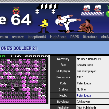
entra
recenze
inception64
HighScore
DSPD
literatura
obrá
 ONE'S BOULDER 21
Název hry
No One's Boulder 21
Žánr
Boulder Dash
Multiplayer
Bez multiplayeru
Rok vydání
1987
Code
Peter Liepa
Grafika
No One
Hudba
Peter Liepa
Developer
(Unknown)
Publisher
(Not Published)