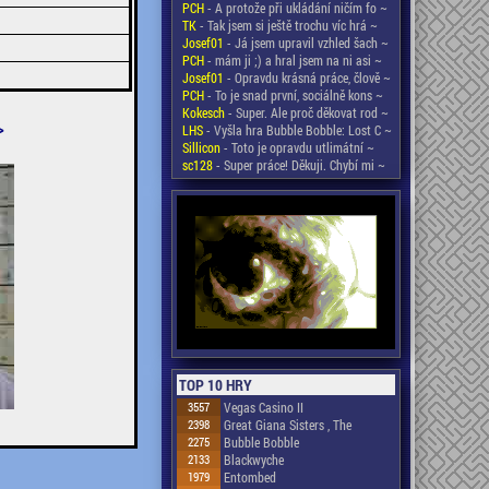
PCH
- A protože při ukládání ničím fo ~
TK
- Tak jsem si ještě trochu víc hrá ~
Josef01
- Já jsem upravil vzhled šach ~
PCH
- mám ji ;) a hral jsem na ni asi ~
Josef01
- Opravdu krásná práce, člově ~
PCH
- To je snad první, sociálně kons ~
Kokesch
- Super. Ale proč děkovat rod ~
>
LHS
- Vyšla hra Bubble Bobble: Lost C ~
Sillicon
- Toto je opravdu utlimátní ~
sc128
- Super práce! Děkuji. Chybí mi ~
TOP 10 HRY
3557
Vegas Casino II
2398
Great Giana Sisters , The
2275
Bubble Bobble
2133
Blackwyche
1979
Entombed