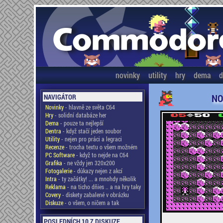
novinky
utility
hry
dema
d
NO
NAVIGÁTOR
Novinky
- hlavně ze světa C64
Hry
- solidní databáze her
Dema
- pouze ta nejlepší
Dentra
- když stačí jeden soubor
Utility
- nejen pro práci a legraci
Recenze
- trocha textu o všem možném
PC Software
- když to nejde na C64
Grafika
- ne vždy jen 320x200
Fotogalerie
- důkazy nejen z akcí
Intra
- ty začátky! ... a mnohdy několik
Reklama
- na ticho dňies .. a na hry taky
Covery
- diskety zabalené v obrázku
Diskuze
- o všem, o ničem a tak
POSLEDNÍCH 10 Z DISKUZE