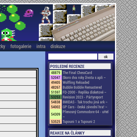
zky
fotogalerie
intra
diskuze
POSLEDNÍ RECENZE
48879
The Final ChessCard
52047
Skoro dva roky života s apli ~
49405
Wolfling Reloaded
48267
Bubble Bobble Remastered
51597
FD-2000 - Replika disketové ~
53253
Revision 2023 - Pártyreport
54838
8MIDAS - Tak trochu jiná ark ~
54002
GP Cars - česká závodní hra! ~
Přenosný Commodore 64 - uHel
54309
~
53525
Tupouni 1 a Tupouni 2
REAKCE NA ČLÁNKY