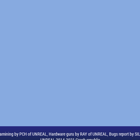
amining by PCH of UNREAL, Hardware guru by RAY of UNREAL, Bugs report by S
UNREAL 2014-2021 Czech republic