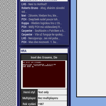
LHS
- Není to HotRod?
Roberto Bruno
- Ahoj, sháním závodní
vid...
kiwi
- Zdravim, hledam hru, kte...
PCH
- DeepSeek našel pouze toh...
Kuppa
- Hledám logickou hru z C6...
PCH
- Mdlý PCH má odzkoušený R...
Carpenter
- Souhlasím s Patrikem a k...
Carpenter
- Vše už funguje ke spokoj...
LHS
- Nerozporuju. Jen mě poba...
PCH
- Mas dve moznosti. 1. bu...
HRA
Insel des Grauens, Die
Herní styl
Text only
Multiplayer
Bez multiplayeru
Rok vydání
1987