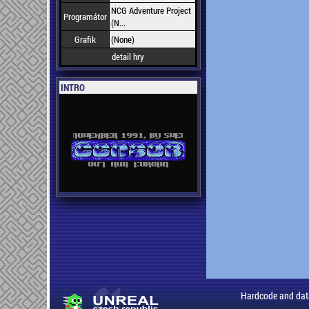
NCG Adventure Project
Programátor
(N...
Grafik
(None)
detail hry
INTRO
Hardcode and dat