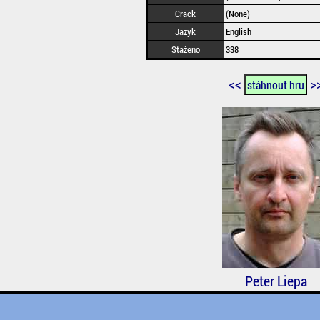
Crack
(None)
Jazyk
English
Staženo
338
<<
>
stáhnout hru
Peter Liepa