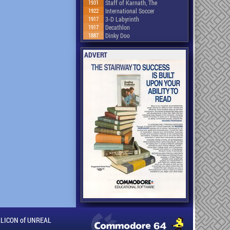
1931
Staff of Karnath, The
1922
International Soccer
1917
3-D Labyrinth
1917
Decathlon
1887
Dinky Doo
ADVERT
ILLICON of UNREAL