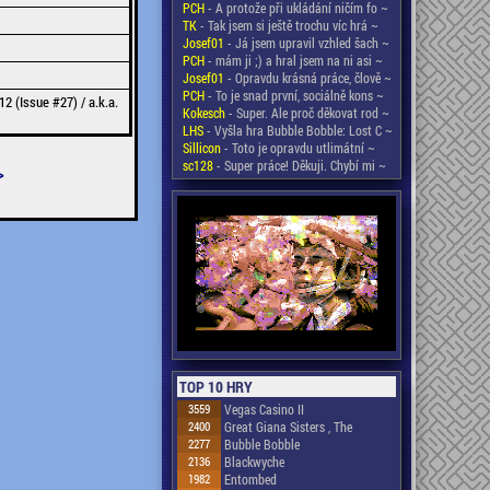
PCH
- A protože při ukládání ničím fo ~
TK
- Tak jsem si ještě trochu víc hrá ~
Josef01
- Já jsem upravil vzhled šach ~
PCH
- mám ji ;) a hral jsem na ni asi ~
Josef01
- Opravdu krásná práce, člově ~
PCH
- To je snad první, sociálně kons ~
 (Issue #27) / a.k.a.
Kokesch
- Super. Ale proč děkovat rod ~
LHS
- Vyšla hra Bubble Bobble: Lost C ~
Sillicon
- Toto je opravdu utlimátní ~
sc128
- Super práce! Děkuji. Chybí mi ~
>
TOP 10 HRY
3559
Vegas Casino II
2400
Great Giana Sisters , The
2277
Bubble Bobble
2136
Blackwyche
1982
Entombed