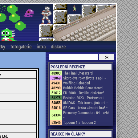
zky
fotogalerie
intra
diskuze
POSLEDNÍ RECENZE
48903
The Final ChessCard
e
52069
Skoro dva roky života s apli ~
49431
Wolfling Reloaded
48299
Bubble Bobble Remastered
51612
FD-2000 - Replika disketové ~
53275
Revision 2023 - Pártyreport
54855
8MIDAS - Tak trochu jiná ark ~
54016
GP Cars - česká závodní hra! ~
Přenosný Commodore 64 - uHel
54334
~
53546
Tupouni 1 a Tupouni 2
REAKCE NA ČLÁNKY
 Ltd.