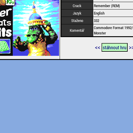
Crack
Remember (REM)
Jazyk
English
Staženo
332
Commodore Format 1992/12
Komentář
Monster
<<
>
stáhnout hru