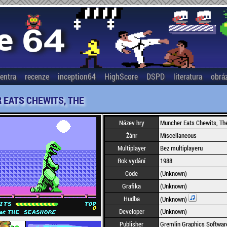
entra
recenze
inception64
HighScore
DSPD
literatura
obrá
EATS CHEWITS, THE
Název hry
Muncher Eats Chewits, Th
Žánr
Miscellaneous
Multiplayer
Bez multiplayeru
Rok vydání
1988
Code
(Unknown)
Grafika
(Unknown)
Hudba
(Unknown)
Developer
(Unknown)
Publisher
Gremlin Graphics Software