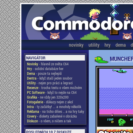
novinky
utility
hry
dema
d
MUNCHER 
NAVIGÁTOR
Novinky
- hlavně ze světa C64
Hry
- solidní databáze her
Dema
- pouze ta nejlepší
Dentra
- když stačí jeden soubor
Utility
- nejen pro práci a legraci
Recenze
- trocha textu o všem možném
PC Software
- když to nejde na C64
Grafika
- ne vždy jen 320x200
Fotogalerie
- důkazy nejen z akcí
Intra
- ty začátky! ... a mnohdy několik
Reklama
- na ticho dňies .. a na hry taky
Covery
- diskety zabalené v obrázku
Diskuze
- o všem, o ničem a tak
POSLEDNÍCH 10 Z DISKUZE