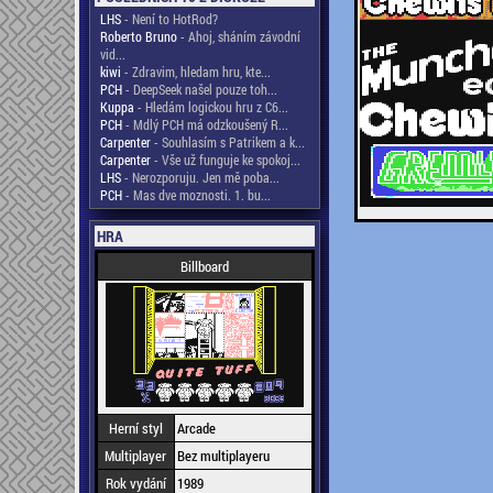
LHS
- Není to HotRod?
Roberto Bruno
- Ahoj, sháním závodní
vid...
kiwi
- Zdravim, hledam hru, kte...
PCH
- DeepSeek našel pouze toh...
Kuppa
- Hledám logickou hru z C6...
PCH
- Mdlý PCH má odzkoušený R...
Carpenter
- Souhlasím s Patrikem a k...
Carpenter
- Vše už funguje ke spokoj...
LHS
- Nerozporuju. Jen mě poba...
PCH
- Mas dve moznosti. 1. bu...
HRA
Billboard
Herní styl
Arcade
Multiplayer
Bez multiplayeru
Rok vydání
1989