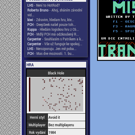
LHS
- Není to HotRod?
Roberto Bruno
- Ahoj, sháním závodní
vid...
kiwi
- Zdravim, hledam hru, kte...
PCH
- DeepSeek našel pouze toh...
Kuppa
- Hledám logickou hru z C6...
PCH
- Mdlý PCH má odzkoušený R...
Carpenter
- Souhlasím s Patrikem a k...
Carpenter
- Vše už funguje ke spokoj...
LHS
- Nerozporuju. Jen mě poba...
PCH
- Mas dve moznosti. 1. bu...
HRA
Black Hole
Herní styl
Avoid it
Multiplayer
Bez multiplayeru
Rok vydání
1984