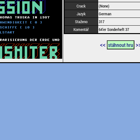
Crack
(None)
Jazyk
German
Staženo
317
Komentář
64'er Sonderheft 37
<<
>
stáhnout hru