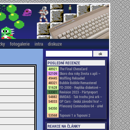
zky
fotogalerie
intra
diskuze
POSLEDNÍ RECENZE
48921
The Final ChessCard
52109
Skoro dva roky života s apli ~
49445
Wolfling Reloaded
48321
Bubble Bobble Remastered
51628
FD-2000 - Replika disketové ~
53301
Revision 2023 - Pártyreport
54882
8MIDAS - Tak trochu jiná ark ~
54033
GP Cars - česká závodní hra! ~
Přenosný Commodore 64 - uHel
54350
~
53568
Tupouni 1 a Tupouni 2
REAKCE NA ČLÁNKY