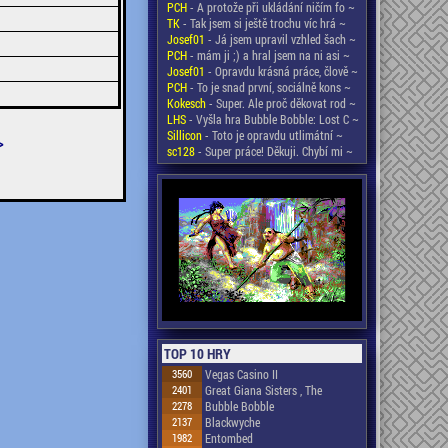
PCH
- A protože při ukládání ničím fo ~
TK
- Tak jsem si ještě trochu víc hrá ~
Josef01
- Já jsem upravil vzhled šach ~
PCH
- mám ji ;) a hral jsem na ni asi ~
Josef01
- Opravdu krásná práce, člově ~
PCH
- To je snad první, sociálně kons ~
Kokesch
- Super. Ale proč děkovat rod ~
LHS
- Vyšla hra Bubble Bobble: Lost C ~
Sillicon
- Toto je opravdu utlimátní ~
>
sc128
- Super práce! Děkuji. Chybí mi ~
TOP 10 HRY
3560
Vegas Casino II
2401
Great Giana Sisters , The
2278
Bubble Bobble
2137
Blackwyche
1982
Entombed