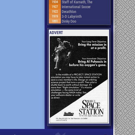
1934
Staff of Karnath, The
1927
International Soccer
1922
Decathlon
1919
3-D Labyrinth
1891
Dinky Doo
ADVERT