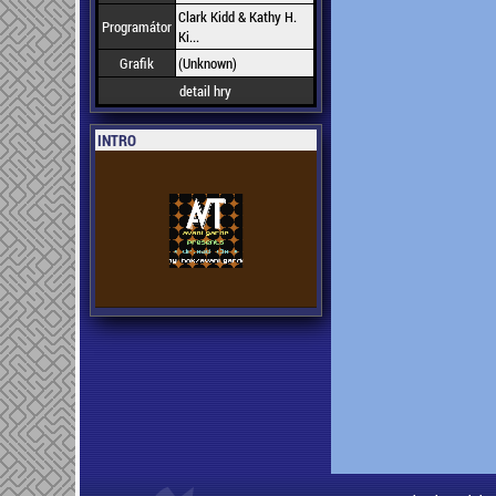
Clark Kidd & Kathy H.
Programátor
Ki...
Grafik
(Unknown)
detail hry
INTRO