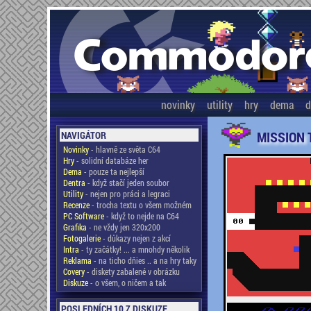
novinky
utility
hry
dema
d
MISSION
NAVIGÁTOR
Novinky
- hlavně ze světa C64
Hry
- solidní databáze her
Dema
- pouze ta nejlepší
Dentra
- když stačí jeden soubor
Utility
- nejen pro práci a legraci
Recenze
- trocha textu o všem možném
PC Software
- když to nejde na C64
Grafika
- ne vždy jen 320x200
Fotogalerie
- důkazy nejen z akcí
Intra
- ty začátky! ... a mnohdy několik
Reklama
- na ticho dňies .. a na hry taky
Covery
- diskety zabalené v obrázku
Diskuze
- o všem, o ničem a tak
POSLEDNÍCH 10 Z DISKUZE