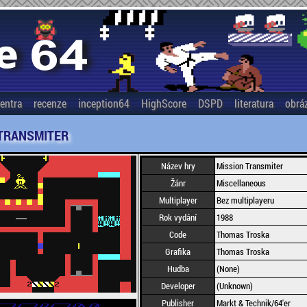
entra
recenze
inception64
HighScore
DSPD
literatura
obrá
 TRANSMITER
Název hry
Mission Transmiter
Žánr
Miscellaneous
Multiplayer
Bez multiplayeru
Rok vydání
1988
Code
Thomas Troska
Grafika
Thomas Troska
Hudba
(None)
Developer
(Unknown)
Publisher
Markt & Technik/64'er