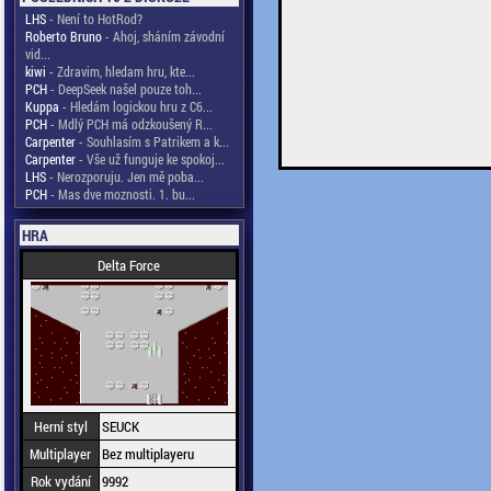
LHS
- Není to HotRod?
Roberto Bruno
- Ahoj, sháním závodní
vid...
kiwi
- Zdravim, hledam hru, kte...
PCH
- DeepSeek našel pouze toh...
Kuppa
- Hledám logickou hru z C6...
PCH
- Mdlý PCH má odzkoušený R...
Carpenter
- Souhlasím s Patrikem a k...
Carpenter
- Vše už funguje ke spokoj...
LHS
- Nerozporuju. Jen mě poba...
PCH
- Mas dve moznosti. 1. bu...
HRA
Delta Force
Herní styl
SEUCK
Multiplayer
Bez multiplayeru
Rok vydání
9992