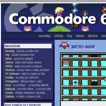
novinky
utility
hry
dema
dentra
re
MICRO-MAN!
NAVIGÁTOR
Novinky
- hlavně ze světa C64
Hry
- solidní databáze her
Dema
- pouze ta nejlepší
Dentra
- když stačí jeden soubor
Utility
- nejen pro práci a legraci
Recenze
- trocha textu o všem možném
PC Software
- když to nejde na C64
Grafika
- ne vždy jen 320x200
Fotogalerie
- důkazy nejen z akcí
Intra
- ty začátky! ... a mnohdy několik
Reklama
- na ticho dňies .. a na hry taky
Covery
- diskety zabalené v obrázku
Diskuze
- o všem, o ničem a tak
POSLEDNÍCH 10 Z DISKUZE