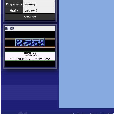
Programátor
Sovereign
Grafik
(Unknown)
detail hry
INTRO