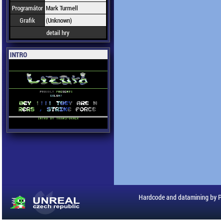
Programátor
Mark Turmell
Grafik
(Unknown)
detail hry
INTRO
Hardcode and datamining by 