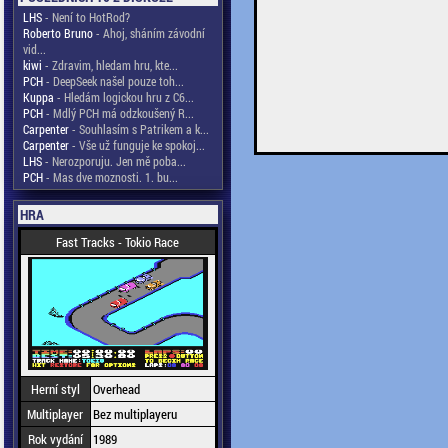
LHS
- Není to HotRod?
Roberto Bruno
- Ahoj, sháním závodní
vid...
kiwi
- Zdravim, hledam hru, kte...
PCH
- DeepSeek našel pouze toh...
Kuppa
- Hledám logickou hru z C6...
PCH
- Mdlý PCH má odzkoušený R...
Carpenter
- Souhlasím s Patrikem a k...
Carpenter
- Vše už funguje ke spokoj...
LHS
- Nerozporuju. Jen mě poba...
PCH
- Mas dve moznosti. 1. bu...
HRA
Fast Tracks - Tokio Race
Herní styl
Overhead
Multiplayer
Bez multiplayeru
Rok vydání
1989