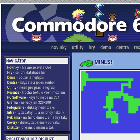
novinky
utility
hry
dema
dentra
re
MINES!
NAVIGÁTOR
Novinky
- hlavně ze světa C64
Hry
- solidní databáze her
Dema
- pouze ta nejlepší
Dentra
- když stačí jeden soubor
Utility
- nejen pro práci a legraci
Recenze
- trocha textu o všem možném
PC Software
- když to nejde na C64
Grafika
- ne vždy jen 320x200
Fotogalerie
- důkazy nejen z akcí
Intra
- ty začátky! ... a mnohdy několik
Reklama
- na ticho dňies .. a na hry taky
Covery
- diskety zabalené v obrázku
Diskuze
- o všem, o ničem a tak
POSLEDNÍCH 10 Z DISKUZE