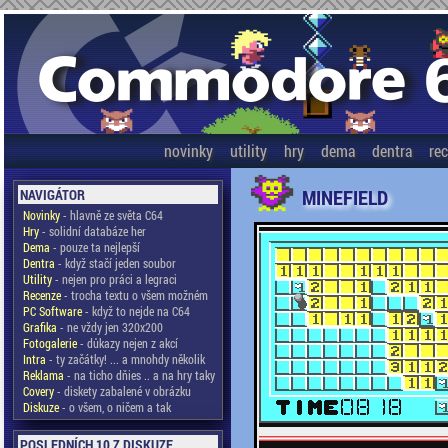
novinky
utility
hry
dema
dentra
re
MINEFIELD
NAVIGÁTOR
Novinky
- hlavně ze světa C64
Hry
- solidní databáze her
Dema
- pouze ta nejlepší
Dentra
- když stačí jeden soubor
Utility
- nejen pro práci a legraci
Recenze
- trocha textu o všem možném
PC Software
- když to nejde na C64
Grafika
- ne vždy jen 320x200
Fotogalerie
- důkazy nejen z akcí
Intra
- ty začátky! ... a mnohdy několik
Reklama
- na ticho dňies .. a na hry taky
Covery
- diskety zabalené v obrázku
Diskuze
- o všem, o ničem a tak
POSLEDNÍCH 10 Z DISKUZE