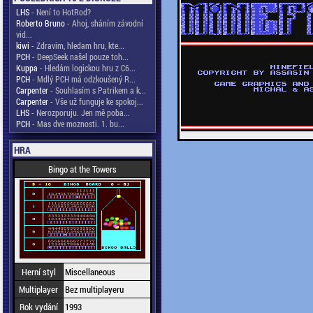
LHS
- Není to HotRod?
Roberto Bruno
- Ahoj, sháním závodní
vid...
kiwi
- Zdravim, hledam hru, kte...
PCH
- DeepSeek našel pouze toh...
Kuppa
- Hledám logickou hru z C6...
PCH
- Mdlý PCH má odzkoušený R...
Carpenter
- Souhlasím s Patrikem a k...
Carpenter
- Vše už funguje ke spokoj...
LHS
- Nerozporuju. Jen mě poba...
PCH
- Mas dve moznosti. 1. bu...
HRA
Bingo at the Towers
Herní styl
Miscellaneous
Multiplayer
Bez multiplayeru
Rok vydání
1993