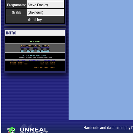
Programátor
Steve Emsley
Grafik
(Unknown)
detail hry
INTRO
Hardcode and datamining by 