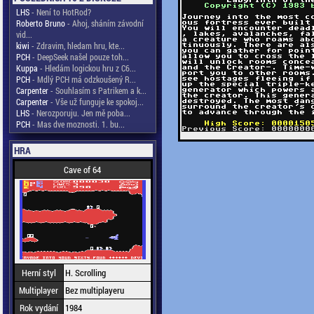
LHS
- Není to HotRod?
Roberto Bruno
- Ahoj, sháním závodní
vid...
kiwi
- Zdravim, hledam hru, kte...
PCH
- DeepSeek našel pouze toh...
Kuppa
- Hledám logickou hru z C6...
PCH
- Mdlý PCH má odzkoušený R...
Carpenter
- Souhlasím s Patrikem a k...
Carpenter
- Vše už funguje ke spokoj...
LHS
- Nerozporuju. Jen mě poba...
PCH
- Mas dve moznosti. 1. bu...
HRA
Cave of 64
Herní styl
H. Scrolling
Multiplayer
Bez multiplayeru
Rok vydání
1984