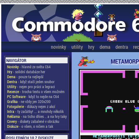
novinky
utility
hry
dema
dentra
re
METAMORPHO
NAVIGÁTOR
Novinky
- hlavně ze světa C64
Hry
- solidní databáze her
Dema
- pouze ta nejlepší
Dentra
- když stačí jeden soubor
Utility
- nejen pro práci a legraci
Recenze
- trocha textu o všem možném
PC Software
- když to nejde na C64
Grafika
- ne vždy jen 320x200
Fotogalerie
- důkazy nejen z akcí
Intra
- ty začátky! ... a mnohdy několik
Reklama
- na ticho dňies .. a na hry taky
Covery
- diskety zabalené v obrázku
Diskuze
- o všem, o ničem a tak
POSLEDNÍCH 10 Z DISKUZE