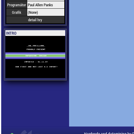
Programátor
Paul Allen Panks
Grafik
(None)
detail hry
INTRO
Hardcode and datamining by 