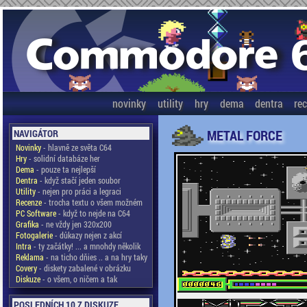
novinky
utility
hry
dema
dentra
re
METAL FORCE
NAVIGÁTOR
Novinky
- hlavně ze světa C64
Hry
- solidní databáze her
Dema
- pouze ta nejlepší
Dentra
- když stačí jeden soubor
Utility
- nejen pro práci a legraci
Recenze
- trocha textu o všem možném
PC Software
- když to nejde na C64
Grafika
- ne vždy jen 320x200
Fotogalerie
- důkazy nejen z akcí
Intra
- ty začátky! ... a mnohdy několik
Reklama
- na ticho dňies .. a na hry taky
Covery
- diskety zabalené v obrázku
Diskuze
- o všem, o ničem a tak
POSLEDNÍCH 10 Z DISKUZE