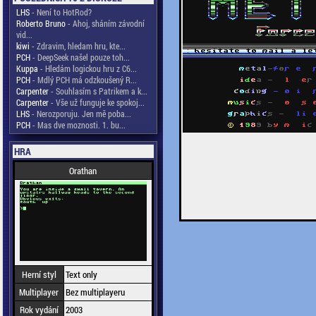
LHS
- Není to HotRod?
Roberto Bruno
- Ahoj, sháním závodní
vid...
kiwi
- Zdravim, hledam hru, kte...
PCH
- DeepSeek našel pouze toh...
Kuppa
- Hledám logickou hru z C6...
PCH
- Mdlý PCH má odzkoušený R...
Carpenter
- Souhlasím s Patrikem a k...
Carpenter
- Vše už funguje ke spokoj...
LHS
- Nerozporuju. Jen mě poba...
PCH
- Mas dve moznosti. 1. bu...
HRA
Orathan
Herní styl
Text only
Multiplayer
Bez multiplayeru
Rok vydání
2003