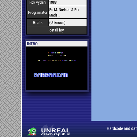
Rok vydání
1988
Bo M. Nielsen & Per
Programátor
Mads...
Grafik
(Unknown)
detail hry
INTRO
Hardcode and dat