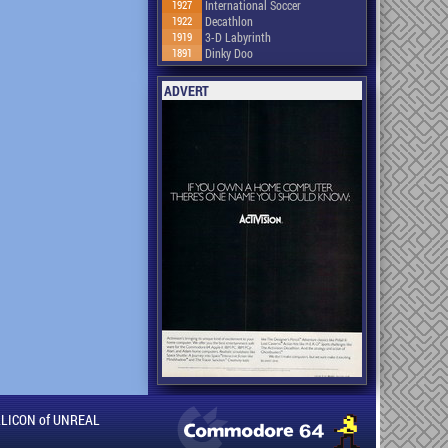
1927
International Soccer
1922
Decathlon
1919
3-D Labyrinth
1891
Dinky Doo
ADVERT
ILLICON of UNREAL