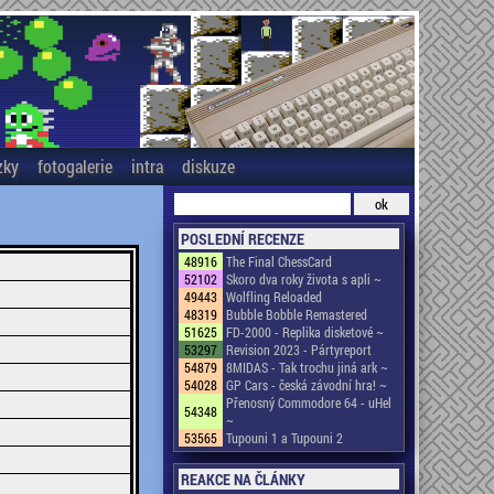
zky
fotogalerie
intra
diskuze
POSLEDNÍ RECENZE
48916
The Final ChessCard
52102
Skoro dva roky života s apli ~
49443
Wolfling Reloaded
48319
Bubble Bobble Remastered
51625
FD-2000 - Replika disketové ~
53297
Revision 2023 - Pártyreport
54879
8MIDAS - Tak trochu jiná ark ~
54028
GP Cars - česká závodní hra! ~
Přenosný Commodore 64 - uHel
54348
~
53565
Tupouni 1 a Tupouni 2
REAKCE NA ČLÁNKY