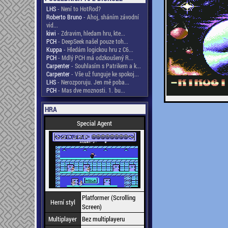
LHS
- Není to HotRod?
Roberto Bruno
- Ahoj, sháním závodní
vid...
kiwi
- Zdravim, hledam hru, kte...
PCH
- DeepSeek našel pouze toh...
Kuppa
- Hledám logickou hru z C6...
PCH
- Mdlý PCH má odzkoušený R...
Carpenter
- Souhlasím s Patrikem a k...
Carpenter
- Vše už funguje ke spokoj...
LHS
- Nerozporuju. Jen mě poba...
PCH
- Mas dve moznosti. 1. bu...
HRA
Special Agent
Platformer (Scrolling
Herní styl
Screen)
Multiplayer
Bez multiplayeru