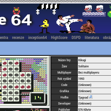
entra
recenze
inception64
HighScore
DSPD
literatura
obrá
Název hry
Kikugi
Žánr
Solitaire
Multiplayer
Bez multiplayeru
Rok vydání
1993
Code
(Unknown)
Grafika
(Unknown)
Hudba
Tjagvad
Developer
(Unknown)
Publisher
576 KByte