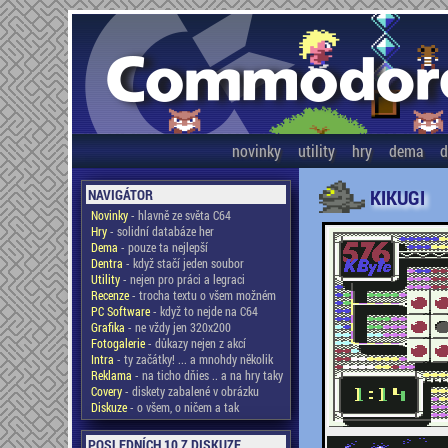
novinky
utility
hry
dema
d
KIKUGI
NAVIGÁTOR
Novinky
- hlavně ze světa C64
Hry
- solidní databáze her
Dema
- pouze ta nejlepší
Dentra
- když stačí jeden soubor
Utility
- nejen pro práci a legraci
Recenze
- trocha textu o všem možném
PC Software
- když to nejde na C64
Grafika
- ne vždy jen 320x200
Fotogalerie
- důkazy nejen z akcí
Intra
- ty začátky! ... a mnohdy několik
Reklama
- na ticho dňies .. a na hry taky
Covery
- diskety zabalené v obrázku
Diskuze
- o všem, o ničem a tak
POSLEDNÍCH 10 Z DISKUZE