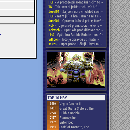
PCH
- A protože při ukládání ničím fo ~
TK
- Tak jsem si ještě trochu víc hrá ~
Josef01
- Já jsem upravil vzhled šach ~
PCH
- mám ji ;) a hral jsem na ni asi ~
Josef01
- Opravdu krásná práce, člově ~
PCH
- To je snad první, sociálně kons ~
Kokesch
- Super. Ale proč děkovat rod ~
>
LHS
- Vyšla hra Bubble Bobble: Lost C ~
Sillicon
- Toto je opravdu utlimátní ~
sc128
- Super práce! Děkuji. Chybí mi ~
TOP 10 HRY
3560
Vegas Casino II
2401
Great Giana Sisters , The
2278
Bubble Bobble
2137
Blackwyche
1982
Entombed
1934
Staff of Karnath, The