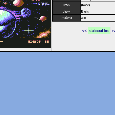
Crack
(None)
Jazyk
English
Staženo
330
<<
>
stáhnout hru