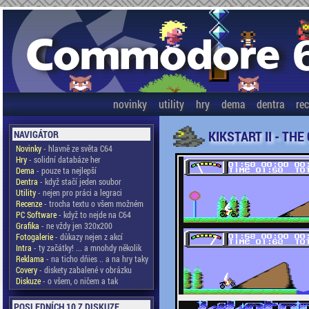
novinky
utility
hry
dema
dentra
re
KIKSTART II - TH
NAVIGÁTOR
Novinky
- hlavně ze světa C64
Hry
- solidní databáze her
Dema
- pouze ta nejlepší
Dentra
- když stačí jeden soubor
Utility
- nejen pro práci a legraci
Recenze
- trocha textu o všem možném
PC Software
- když to nejde na C64
Grafika
- ne vždy jen 320x200
Fotogalerie
- důkazy nejen z akcí
Intra
- ty začátky! ... a mnohdy několik
Reklama
- na ticho dňies .. a na hry taky
Covery
- diskety zabalené v obrázku
Diskuze
- o všem, o ničem a tak
POSLEDNÍCH 10 Z DISKUZE