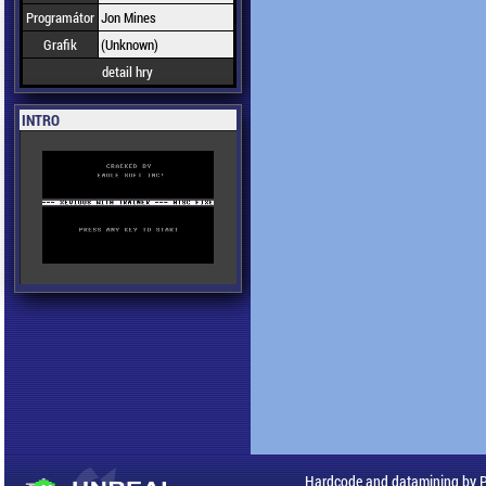
Programátor
Jon Mines
Grafik
(Unknown)
detail hry
INTRO
Hardcode and datamining by 