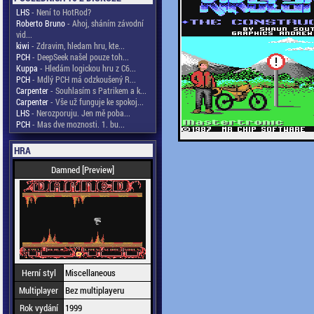
LHS
- Není to HotRod?
Roberto Bruno
- Ahoj, sháním závodní
vid...
kiwi
- Zdravim, hledam hru, kte...
PCH
- DeepSeek našel pouze toh...
Kuppa
- Hledám logickou hru z C6...
PCH
- Mdlý PCH má odzkoušený R...
Carpenter
- Souhlasím s Patrikem a k...
Carpenter
- Vše už funguje ke spokoj...
LHS
- Nerozporuju. Jen mě poba...
PCH
- Mas dve moznosti. 1. bu...
HRA
Damned [Preview]
Herní styl
Miscellaneous
Multiplayer
Bez multiplayeru
Rok vydání
1999