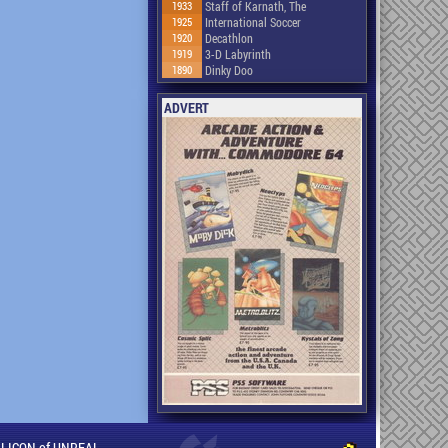
1933
Staff of Karnath, The
1925
International Soccer
1920
Decathlon
1919
3-D Labyrinth
1890
Dinky Doo
ADVERT
ILLICON of UNREAL