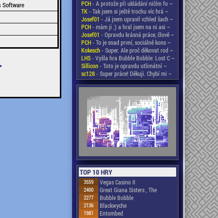
PCH
- A protože při ukládání ničím fo ~
s Software
TK
- Tak jsem si ještě trochu víc hrá ~
Josef01
- Já jsem upravil vzhled šach ~
PCH
- mám ji ;) a hral jsem na ni asi ~
Josef01
- Opravdu krásná práce, člově ~
PCH
- To je snad první, sociálně kons ~
Kokesch
- Super. Ale proč děkovat rod ~
LHS
- Vyšla hra Bubble Bobble: Lost C ~
>
Sillicon
- Toto je opravdu utlimátní ~
sc128
- Super práce! Děkuji. Chybí mi ~
TOP 10 HRY
3559
Vegas Casino II
2400
Great Giana Sisters , The
2277
Bubble Bobble
2136
Blackwyche
1981
Entombed