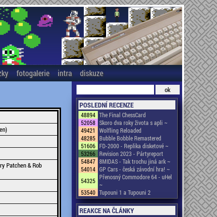
zky
fotogalerie
intra
diskuze
POSLEDNÍ RECENZE
48894
The Final ChessCard
52058
Skoro dva roky života s apli ~
en)
49421
Wolfling Reloaded
48285
Bubble Bobble Remastered
51606
FD-2000 - Replika disketové ~
53266
Revision 2023 - Pártyreport
54847
8MIDAS - Tak trochu jiná ark ~
ary Patchen & Rob
54014
GP Cars - česká závodní hra! ~
Přenosný Commodore 64 - uHel
54325
~
53540
Tupouni 1 a Tupouni 2
REAKCE NA ČLÁNKY