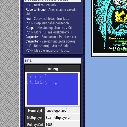
LHS
- Není to HotRod?
Roberto Bruno
- Ahoj, sháním závodní
vid...
kiwi
- Zdravim, hledam hru, kte...
PCH
- DeepSeek našel pouze toh...
Kuppa
- Hledám logickou hru z C6...
PCH
- Mdlý PCH má odzkoušený R...
Carpenter
- Souhlasím s Patrikem a k...
Carpenter
- Vše už funguje ke spokoj...
LHS
- Nerozporuju. Jen mě poba...
PCH
- Mas dve moznosti. 1. bu...
HRA
Iceberg
Herní styl
[uncategorized]
Multiplayer
Bez multiplayeru
Rok vydání
1983