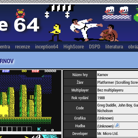
entra
recenze
inception64
HighScore
DSPD
literatura
obrá
RNOV
Název hry
Karnov
Žánr
Platformer (Scrolling Scre
Multiplayer
Bez multiplayeru
Rok vydání
1988
Greg Duddle, John Boy, G
Code
Nicholson
Grafika
(Unknown)
Hudba
(Unknown)
Developer
Mr. Micro Ltd.