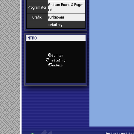
Graham Round & Roger
Programátor
Pri...
Grafik
(Unknown)
detail hry
INTRO
Hardcode and dat