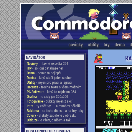
novinky
utility
hry
dema
d
KA
NAVIGÁTOR
Novinky
- hlavně ze světa C64
Hry
- solidní databáze her
Dema
- pouze ta nejlepší
Dentra
- když stačí jeden soubor
Utility
- nejen pro práci a legraci
Recenze
- trocha textu o všem možném
PC Software
- když to nejde na C64
Grafika
- ne vždy jen 320x200
Fotogalerie
- důkazy nejen z akcí
Intra
- ty začátky! ... a mnohdy několik
Reklama
- na ticho dňies .. a na hry taky
Covery
- diskety zabalené v obrázku
Diskuze
- o všem, o ničem a tak
POSLEDNÍCH 10 Z DISKUZE