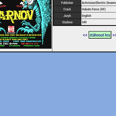
Publisher
Activision/Electric Dream
Crack
Hokuto Force (HF)
Jazyk
English
Staženo
349
<<
>
stáhnout hru