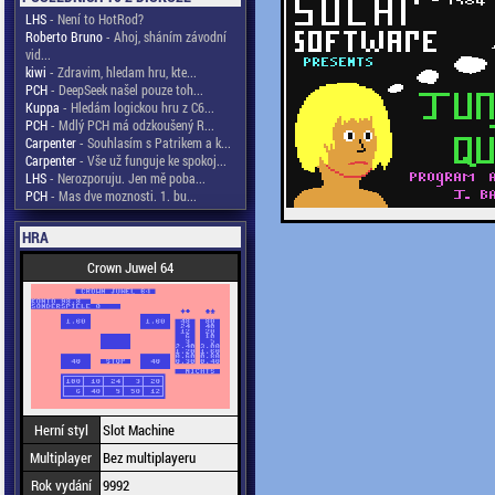
LHS
- Není to HotRod?
Roberto Bruno
- Ahoj, sháním závodní
vid...
kiwi
- Zdravim, hledam hru, kte...
PCH
- DeepSeek našel pouze toh...
Kuppa
- Hledám logickou hru z C6...
PCH
- Mdlý PCH má odzkoušený R...
Carpenter
- Souhlasím s Patrikem a k...
Carpenter
- Vše už funguje ke spokoj...
LHS
- Nerozporuju. Jen mě poba...
PCH
- Mas dve moznosti. 1. bu...
HRA
Crown Juwel 64
Herní styl
Slot Machine
Multiplayer
Bez multiplayeru
Rok vydání
9992