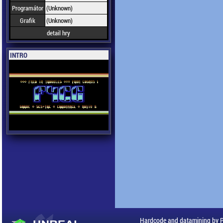
Programátor
(Unknown)
Grafik
(Unknown)
detail hry
INTRO
Hardcode and datamining by 