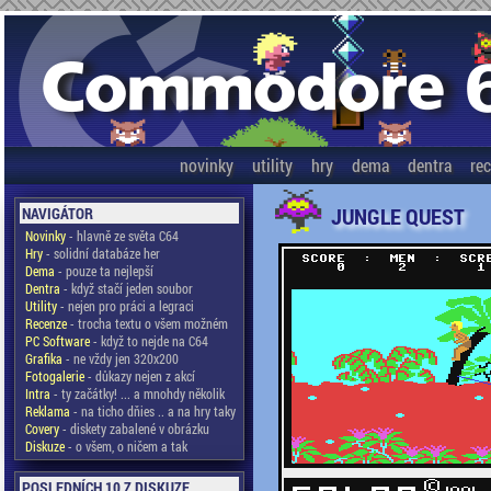
novinky
utility
hry
dema
dentra
re
JUNGLE QUEST
NAVIGÁTOR
Novinky
- hlavně ze světa C64
Hry
- solidní databáze her
Dema
- pouze ta nejlepší
Dentra
- když stačí jeden soubor
Utility
- nejen pro práci a legraci
Recenze
- trocha textu o všem možném
PC Software
- když to nejde na C64
Grafika
- ne vždy jen 320x200
Fotogalerie
- důkazy nejen z akcí
Intra
- ty začátky! ... a mnohdy několik
Reklama
- na ticho dňies .. a na hry taky
Covery
- diskety zabalené v obrázku
Diskuze
- o všem, o ničem a tak
POSLEDNÍCH 10 Z DISKUZE