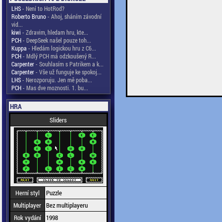
LHS
- Není to HotRod?
Roberto Bruno
- Ahoj, sháním závodní
vid...
kiwi
- Zdravim, hledam hru, kte...
PCH
- DeepSeek našel pouze toh...
Kuppa
- Hledám logickou hru z C6...
PCH
- Mdlý PCH má odzkoušený R...
Carpenter
- Souhlasím s Patrikem a k...
Carpenter
- Vše už funguje ke spokoj...
LHS
- Nerozporuju. Jen mě poba...
PCH
- Mas dve moznosti. 1. bu...
HRA
Sliders
Herní styl
Puzzle
Multiplayer
Bez multiplayeru
Rok vydání
1998