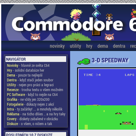
novinky
utility
hry
dema
dentra
re
3-D SPEEDWAY
NAVIGÁTOR
Novinky
- hlavně ze světa C64
Hry
- solidní databáze her
Dema
- pouze ta nejlepší
Dentra
- když stačí jeden soubor
Utility
- nejen pro práci a legraci
Recenze
- trocha textu o všem možném
PC Software
- když to nejde na C64
Grafika
- ne vždy jen 320x200
Fotogalerie
- důkazy nejen z akcí
Intra
- ty začátky! ... a mnohdy několik
Reklama
- na ticho dňies .. a na hry taky
Covery
- diskety zabalené v obrázku
Diskuze
- o všem, o ničem a tak
POSLEDNÍCH 10 Z DISKUZE