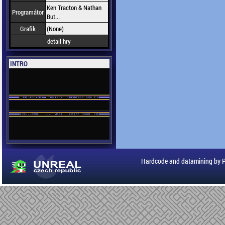
Ken Tracton & Nathan
Programátor
But...
Grafik
(None)
detail hry
INTRO
Hardcode and datamining by 