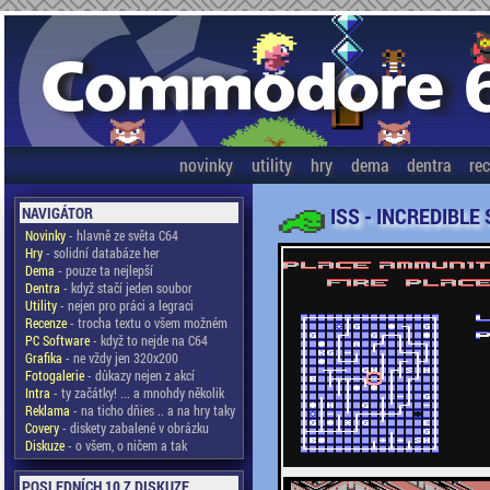
novinky
utility
hry
dema
dentra
re
ISS - INCREDIBLE
NAVIGÁTOR
Novinky
- hlavně ze světa C64
Hry
- solidní databáze her
Dema
- pouze ta nejlepší
Dentra
- když stačí jeden soubor
Utility
- nejen pro práci a legraci
Recenze
- trocha textu o všem možném
PC Software
- když to nejde na C64
Grafika
- ne vždy jen 320x200
Fotogalerie
- důkazy nejen z akcí
Intra
- ty začátky! ... a mnohdy několik
Reklama
- na ticho dňies .. a na hry taky
Covery
- diskety zabalené v obrázku
Diskuze
- o všem, o ničem a tak
POSLEDNÍCH 10 Z DISKUZE