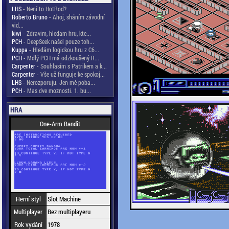
LHS
- Není to HotRod?
Roberto Bruno
- Ahoj, sháním závodní
vid...
kiwi
- Zdravim, hledam hru, kte...
PCH
- DeepSeek našel pouze toh...
Kuppa
- Hledám logickou hru z C6...
PCH
- Mdlý PCH má odzkoušený R...
Carpenter
- Souhlasím s Patrikem a k...
Carpenter
- Vše už funguje ke spokoj...
LHS
- Nerozporuju. Jen mě poba...
PCH
- Mas dve moznosti. 1. bu...
HRA
One-Arm Bandit
Herní styl
Slot Machine
Multiplayer
Bez multiplayeru
Rok vydání
1978