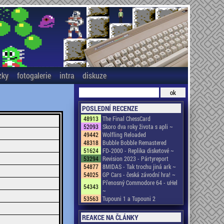
zky
fotogalerie
intra
diskuze
POSLEDNÍ RECENZE
48913
The Final ChessCard
52093
Skoro dva roky života s apli ~
49442
Wolfling Reloaded
48318
Bubble Bobble Remastered
51624
FD-2000 - Replika disketové ~
53294
Revision 2023 - Pártyreport
54877
8MIDAS - Tak trochu jiná ark ~
54025
GP Cars - česká závodní hra! ~
Přenosný Commodore 64 - uHel
54343
~
53563
Tupouni 1 a Tupouni 2
REAKCE NA ČLÁNKY