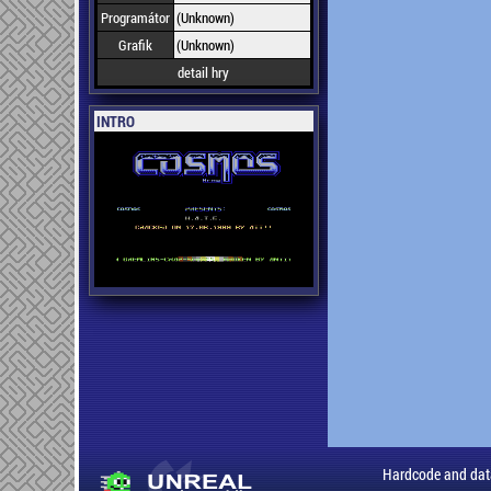
Programátor
(Unknown)
Grafik
(Unknown)
detail hry
INTRO
Hardcode and dat