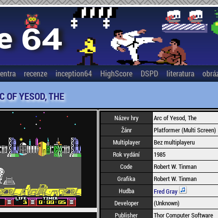
entra
recenze
inception64
HighScore
DSPD
literatura
obrá
C OF YESOD, THE
Název hry
Arc of Yesod, The
Žánr
Platformer (Multi Screen)
Multiplayer
Bez multiplayeru
Rok vydání
1985
Code
Robert W. Tinman
Grafika
Robert W. Tinman
Hudba
Fred Gray
Developer
(Unknown)
Publisher
Thor Computer Software