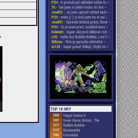
PCH
- A protože při ukládání ničím fo ~
TK
- Tak jsem si ještě trochu víc hrá ~
Josef01
- Já jsem upravil vzhled šach ~
PCH
- mám ji ;) a hral jsem na ni asi ~
Josef01
- Opravdu krásná práce, člově ~
PCH
- To je snad první, sociálně kons ~
Kokesch
- Super. Ale proč děkovat rod ~
>
LHS
- Vyšla hra Bubble Bobble: Lost C ~
Sillicon
- Toto je opravdu utlimátní ~
sc128
- Super práce! Děkuji. Chybí mi ~
TOP 10 HRY
3560
Vegas Casino II
2401
Great Giana Sisters , The
2277
Bubble Bobble
2137
Blackwyche
1982
Entombed