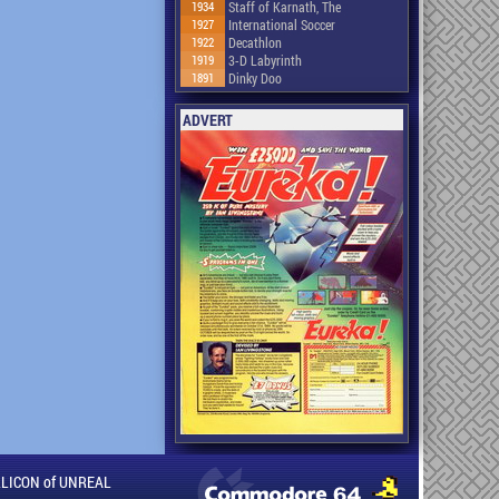
1934
Staff of Karnath, The
1927
International Soccer
1922
Decathlon
1919
3-D Labyrinth
1891
Dinky Doo
ADVERT
ILLICON of UNREAL