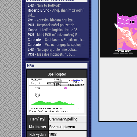
LHS
- Není to HotRod?
Roberto Bruno
- Ahoj, sháním závodní
vid...
kiwi
- Zdravim, hledam hru, kte...
PCH
- DeepSeek našel pouze toh...
Kuppa
- Hledám logickou hru z C6...
PCH
- Mdlý PCH má odzkoušený R...
Carpenter
- Souhlasím s Patrikem a k...
Carpenter
- Vše už funguje ke spokoj...
LHS
- Nerozporuju. Jen mě poba...
PCH
- Mas dve moznosti. 1. bu...
HRA
Spellicopter
Herní styl
Grammar/Spelling
Multiplayer
Bez multiplayeru
Rok vydání
1983