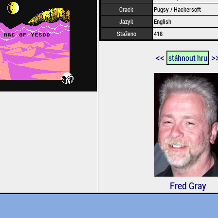
Crack
Pugsy / Hackersoft
Jazyk
English
Staženo
418
<<
>
stáhnout hru
Fred Gray