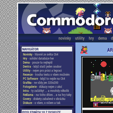
novinky
utility
hry
dema
d
AR
NAVIGÁTOR
Novinky
- hlavně ze světa C64
Hry
- solidní databáze her
Dema
- pouze ta nejlepší
Dentra
- když stačí jeden soubor
Utility
- nejen pro práci a legraci
Recenze
- trocha textu o všem možném
PC Software
- když to nejde na C64
Grafika
- ne vždy jen 320x200
Fotogalerie
- důkazy nejen z akcí
Intra
- ty začátky! ... a mnohdy několik
Reklama
- na ticho dňies .. a na hry taky
Covery
- diskety zabalené v obrázku
Diskuze
- o všem, o ničem a tak
POSLEDNÍCH 10 Z DISKUZE