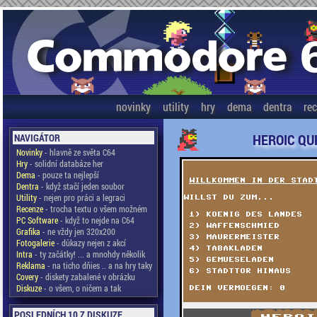
novinky
utility
hry
dema
dentra
re
HEROIC QUE
NAVIGÁTOR
Novinky
- hlavně ze světa C64
Hry
- solidní databáze her
Dema
- pouze ta nejlepší
Dentra
- když stačí jeden soubor
Utility
- nejen pro práci a legraci
Recenze
- trocha textu o všem možném
PC Software
- když to nejde na C64
Grafika
- ne vždy jen 320x200
Fotogalerie
- důkazy nejen z akcí
Intra
- ty začátky! ... a mnohdy několik
Reklama
- na ticho dňies .. a na hry taky
Covery
- diskety zabalené v obrázku
Diskuze
- o všem, o ničem a tak
POSLEDNÍCH 10 Z DISKUZE