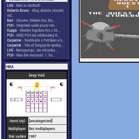
LHS
- Není to HotRod?
Roberto Bruno
- Ahoj, sháním závodní
vid...
kiwi
- Zdravim, hledam hru, kte...
PCH
- DeepSeek našel pouze toh...
Kuppa
- Hledám logickou hru z C6...
PCH
- Mdlý PCH má odzkoušený R...
Carpenter
- Souhlasím s Patrikem a k...
Carpenter
- Vše už funguje ke spokoj...
LHS
- Nerozporuju. Jen mě poba...
PCH
- Mas dve moznosti. 1. bu...
HRA
Deep Void
Herní styl
[uncategorized]
Multiplayer
Bez multiplayeru
Rok vydání
1997