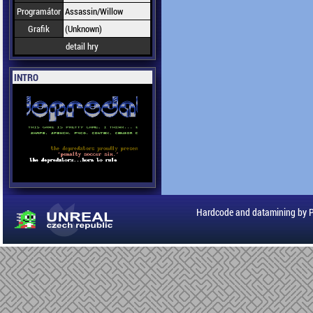
Programátor
Assassin/Willow
Grafik
(Unknown)
detail hry
INTRO
Hardcode and datamining by 