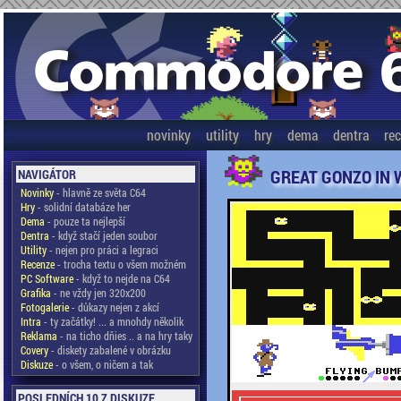
novinky
utility
hry
dema
dentra
re
GREAT GONZO IN 
NAVIGÁTOR
Novinky
- hlavně ze světa C64
Hry
- solidní databáze her
Dema
- pouze ta nejlepší
Dentra
- když stačí jeden soubor
Utility
- nejen pro práci a legraci
Recenze
- trocha textu o všem možném
PC Software
- když to nejde na C64
Grafika
- ne vždy jen 320x200
Fotogalerie
- důkazy nejen z akcí
Intra
- ty začátky! ... a mnohdy několik
Reklama
- na ticho dňies .. a na hry taky
Covery
- diskety zabalené v obrázku
Diskuze
- o všem, o ničem a tak
POSLEDNÍCH 10 Z DISKUZE