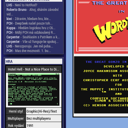
LHS
- Není to HotRod?
Roberto Bruno
- Ahoj, sháním závodní
vid...
kiwi
- Zdravim, hledam hru, kte...
PCH
- DeepSeek našel pouze toh...
Kuppa
- Hledám logickou hru z C6...
PCH
- Mdlý PCH má odzkoušený R...
Carpenter
- Souhlasím s Patrikem a k...
Carpenter
- Vše už funguje ke spokoj...
LHS
- Nerozporuju. Jen mě poba...
PCH
- Mas dve moznosti. 1. bu...
HRA
Hotel Hell - Not a Nice Place to Di...
Herní styl
Graphic(Hi-Res)/Text
Multiplayer
Bez multiplayeru
Rok vydání
1991