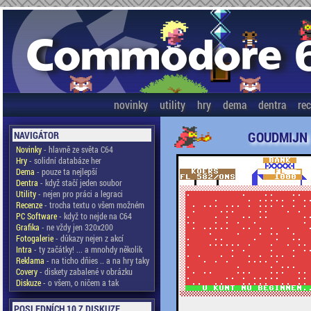
novinky
utility
hry
dema
dentra
re
GOUDMIJN
NAVIGÁTOR
Novinky
- hlavně ze světa C64
Hry
- solidní databáze her
Dema
- pouze ta nejlepší
Dentra
- když stačí jeden soubor
Utility
- nejen pro práci a legraci
Recenze
- trocha textu o všem možném
PC Software
- když to nejde na C64
Grafika
- ne vždy jen 320x200
Fotogalerie
- důkazy nejen z akcí
Intra
- ty začátky! ... a mnohdy několik
Reklama
- na ticho dňies .. a na hry taky
Covery
- diskety zabalené v obrázku
Diskuze
- o všem, o ničem a tak
POSLEDNÍCH 10 Z DISKUZE