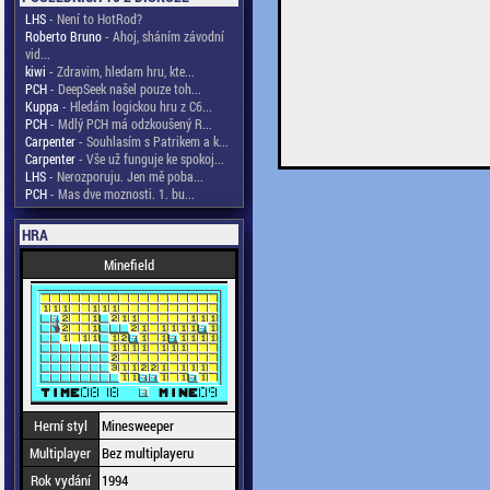
LHS
- Není to HotRod?
Roberto Bruno
- Ahoj, sháním závodní
vid...
kiwi
- Zdravim, hledam hru, kte...
PCH
- DeepSeek našel pouze toh...
Kuppa
- Hledám logickou hru z C6...
PCH
- Mdlý PCH má odzkoušený R...
Carpenter
- Souhlasím s Patrikem a k...
Carpenter
- Vše už funguje ke spokoj...
LHS
- Nerozporuju. Jen mě poba...
PCH
- Mas dve moznosti. 1. bu...
HRA
Minefield
Herní styl
Minesweeper
Multiplayer
Bez multiplayeru
Rok vydání
1994