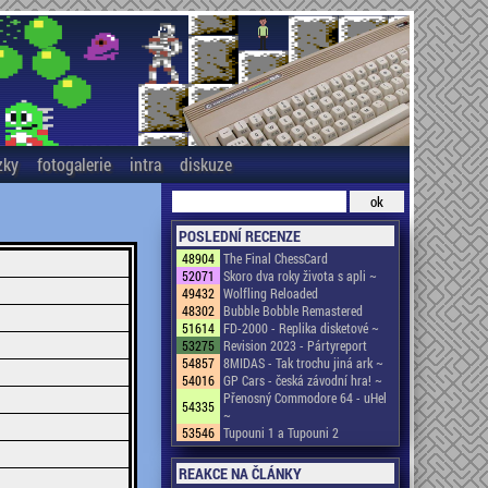
zky
fotogalerie
intra
diskuze
POSLEDNÍ RECENZE
48904
The Final ChessCard
52071
Skoro dva roky života s apli ~
49432
Wolfling Reloaded
48302
Bubble Bobble Remastered
51614
FD-2000 - Replika disketové ~
53275
Revision 2023 - Pártyreport
54857
8MIDAS - Tak trochu jiná ark ~
54016
GP Cars - česká závodní hra! ~
Přenosný Commodore 64 - uHel
54335
~
53546
Tupouni 1 a Tupouni 2
REAKCE NA ČLÁNKY