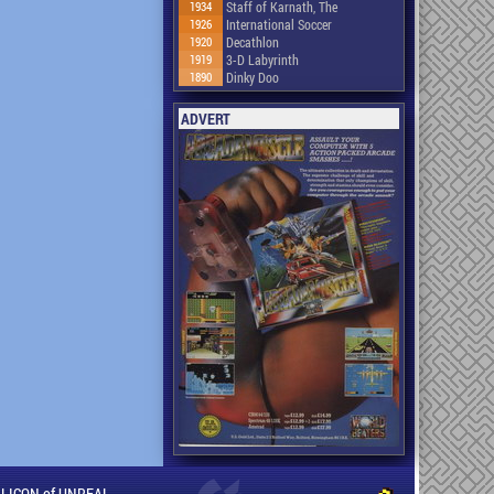
1934
Staff of Karnath, The
1926
International Soccer
1920
Decathlon
1919
3-D Labyrinth
1890
Dinky Doo
ADVERT
ILLICON of UNREAL