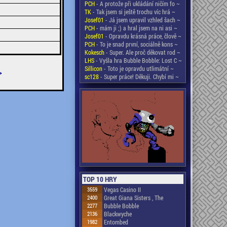
PCH
- A protože při ukládání ničím fo ~
TK
- Tak jsem si ještě trochu víc hrá ~
Josef01
- Já jsem upravil vzhled šach ~
PCH
- mám ji ;) a hral jsem na ni asi ~
Josef01
- Opravdu krásná práce, člově ~
PCH
- To je snad první, sociálně kons ~
Kokesch
- Super. Ale proč děkovat rod ~
LHS
- Vyšla hra Bubble Bobble: Lost C ~
Sillicon
- Toto je opravdu utlimátní ~
>
sc128
- Super práce! Děkuji. Chybí mi ~
TOP 10 HRY
3559
Vegas Casino II
2400
Great Giana Sisters , The
2277
Bubble Bobble
2136
Blackwyche
1982
Entombed