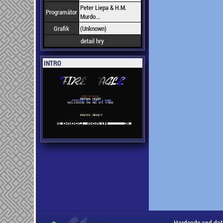
Peter Liepa & H.M.
Programátor
Murdo...
Grafik
(Unknown)
detail hry
INTRO
Hardcode and dat