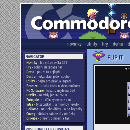
novinky
utility
hry
dema
d
FLIP IT
NAVIGÁTOR
Novinky
- hlavně ze světa C64
Hry
- solidní databáze her
Dema
- pouze ta nejlepší
Dentra
- když stačí jeden soubor
Utility
- nejen pro práci a legraci
Recenze
- trocha textu o všem možném
PC Software
- když to nejde na C64
Grafika
- ne vždy jen 320x200
Fotogalerie
- důkazy nejen z akcí
Intra
- ty začátky! ... a mnohdy několik
Reklama
- na ticho dňies .. a na hry taky
Covery
- diskety zabalené v obrázku
Diskuze
- o všem, o ničem a tak
POSLEDNÍCH 10 Z DISKUZE