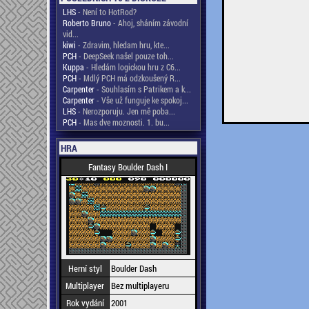
LHS
- Není to HotRod?
Roberto Bruno
- Ahoj, sháním závodní
vid...
kiwi
- Zdravim, hledam hru, kte...
PCH
- DeepSeek našel pouze toh...
Kuppa
- Hledám logickou hru z C6...
PCH
- Mdlý PCH má odzkoušený R...
Carpenter
- Souhlasím s Patrikem a k...
Carpenter
- Vše už funguje ke spokoj...
LHS
- Nerozporuju. Jen mě poba...
PCH
- Mas dve moznosti. 1. bu...
HRA
Fantasy Boulder Dash I
Herní styl
Boulder Dash
Multiplayer
Bez multiplayeru
Rok vydání
2001