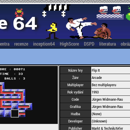
entra
recenze
inception64
HighScore
DSPD
literatura
obrá
Název hry
Flip It
Žánr
Arcade
Multiplayer
Bez multiplayeru
Rok vydání
1993
Code
Jürgen Widmann-Rau
Grafika
Jürgen Widmann-Rau
Hudba
(None)
Developer
(Unknown)
Publisher
Markt & Technik/64'er