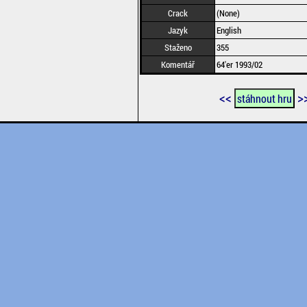
Crack
(None)
Jazyk
English
Staženo
355
Komentář
64'er 1993/02
<<
>
stáhnout hru