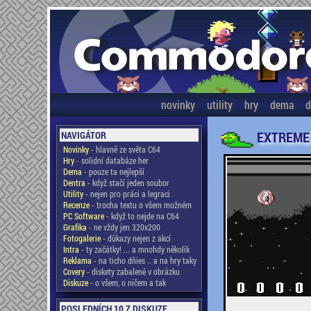
novinky
utility
hry
dema
d
EXTREME 
NAVIGÁTOR
Novinky
- hlavně ze světa C64
Hry
- solidní databáze her
Dema
- pouze ta nejlepší
Dentra
- když stačí jeden soubor
Utility
- nejen pro práci a legraci
Recenze
- trocha textu o všem možném
PC Software
- když to nejde na C64
Grafika
- ne vždy jen 320x200
Fotogalerie
- důkazy nejen z akcí
Intra
- ty začátky! ... a mnohdy několik
Reklama
- na ticho dňies .. a na hry taky
Covery
- diskety zabalené v obrázku
Diskuze
- o všem, o ničem a tak
POSLEDNÍCH 10 Z DISKUZE