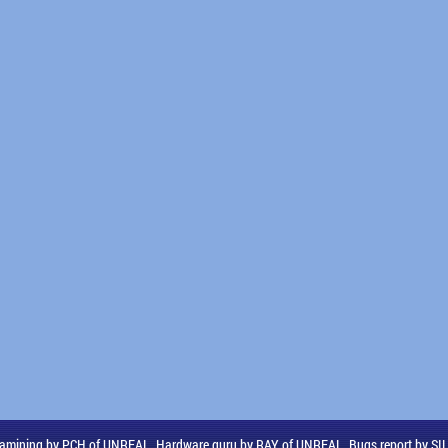
amining by PCH of UNREAL, Hardware guru by RAY of UNREAL, Bugs report by S