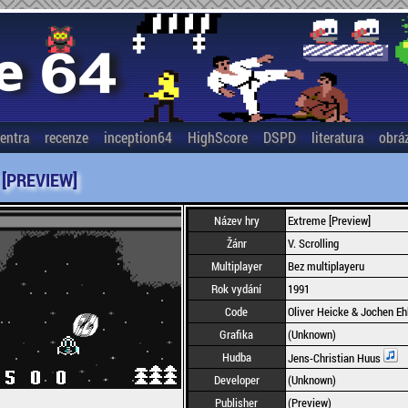
entra
recenze
inception64
HighScore
DSPD
literatura
obrá
[PREVIEW]
Název hry
Extreme [Preview]
Žánr
V. Scrolling
Multiplayer
Bez multiplayeru
Rok vydání
1991
Code
Oliver Heicke & Jochen Eh
Grafika
(Unknown)
Hudba
Jens-Christian Huus
Developer
(Unknown)
Publisher
(Preview)