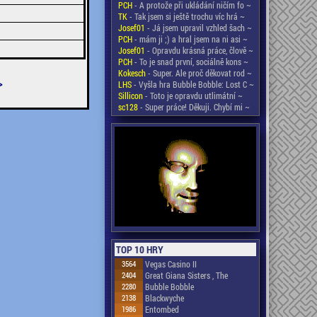
PCH
- A protože při ukládání ničím fo ~
TK
- Tak jsem si ještě trochu víc hrá ~
Josef01
- Já jsem upravil vzhled šach ~
PCH
- mám ji ;) a hral jsem na ni asi ~
Josef01
- Opravdu krásná práce, člově ~
PCH
- To je snad první, sociálně kons ~
Kokesch
- Super. Ale proč děkovat rod ~
>
LHS
- Vyšla hra Bubble Bobble: Lost C ~
Sillicon
- Toto je opravdu utlimátní ~
sc128
- Super práce! Děkuji. Chybí mi ~
TOP 10 HRY
3564
Vegas Casino II
2404
Great Giana Sisters , The
2280
Bubble Bobble
2138
Blackwyche
1986
Entombed