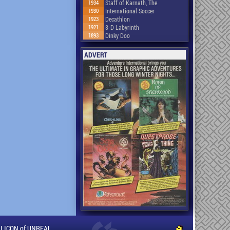
1934
Staff of Karnath, The
1930
International Soccer
1923
Decathlon
1921
3-D Labyrinth
1893
Dinky Doo
ADVERT
ILLICON of UNREAL