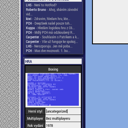
LHS
- Není to HotRod?
Roberto Bruno
- Ahoj, sháním závodní
vid...
kiwi
- Zdravim, hledam hru, kte...
PCH
- DeepSeek našel pouze toh...
Kuppa
- Hledám logickou hru z C6...
PCH
- Mdlý PCH má odzkoušený R...
Carpenter
- Souhlasím s Patrikem a k...
Carpenter
- Vše už funguje ke spokoj...
LHS
- Nerozporuju. Jen mě poba...
PCH
- Mas dve moznosti. 1. bu...
HRA
Boxing
Herní styl
[uncategorized]
Multiplayer
Bez multiplayeru
Rok vydání
1978