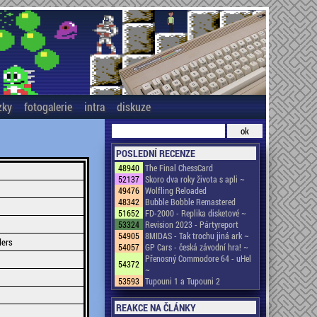
zky
fotogalerie
intra
diskuze
POSLEDNÍ RECENZE
48940
The Final ChessCard
52137
Skoro dva roky života s apli ~
49476
Wolfling Reloaded
48342
Bubble Bobble Remastered
51652
FD-2000 - Replika disketové ~
53324
Revision 2023 - Pártyreport
54905
8MIDAS - Tak trochu jiná ark ~
lers
54057
GP Cars - česká závodní hra! ~
Přenosný Commodore 64 - uHel
54372
~
53593
Tupouni 1 a Tupouni 2
REAKCE NA ČLÁNKY