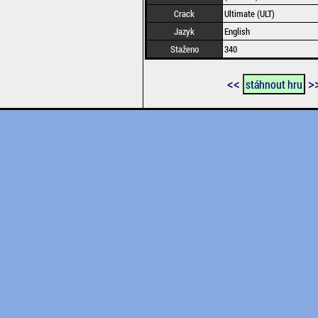
Crack
Ultimate (ULT)
Jazyk
English
Staženo
340
<<
>
stáhnout hru