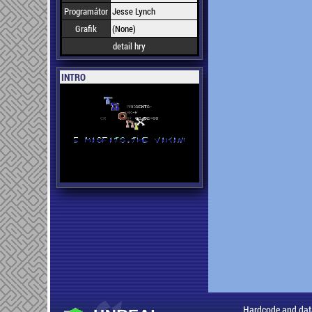
Programátor
Jesse Lynch
Grafik
(None)
detail hry
INTRO
Hardcode and dat