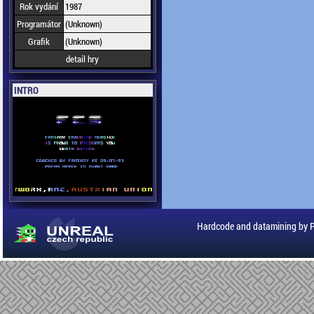
Rok vydání
1987
Programátor
(Unknown)
Grafik
(Unknown)
detail hry
INTRO
Hardcode and datamining by 