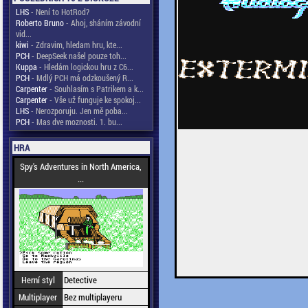
LHS
- Není to HotRod?
Roberto Bruno
- Ahoj, sháním závodní
vid...
kiwi
- Zdravim, hledam hru, kte...
PCH
- DeepSeek našel pouze toh...
Kuppa
- Hledám logickou hru z C6...
PCH
- Mdlý PCH má odzkoušený R...
Carpenter
- Souhlasím s Patrikem a k...
Carpenter
- Vše už funguje ke spokoj...
LHS
- Nerozporuju. Jen mě poba...
PCH
- Mas dve moznosti. 1. bu...
HRA
Spy's Adventures in North America,
...
Herní styl
Detective
Multiplayer
Bez multiplayeru