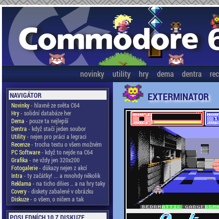
novinky
utility
hry
dema
dentra
re
EXTERMINATOR
NAVIGÁTOR
Novinky
- hlavně ze světa C64
Hry
- solidní databáze her
Dema
- pouze ta nejlepší
Dentra
- když stačí jeden soubor
Utility
- nejen pro práci a legraci
Recenze
- trocha textu o všem možném
PC Software
- když to nejde na C64
Grafika
- ne vždy jen 320x200
Fotogalerie
- důkazy nejen z akcí
Intra
- ty začátky! ... a mnohdy několik
Reklama
- na ticho dňies .. a na hry taky
Covery
- diskety zabalené v obrázku
Diskuze
- o všem, o ničem a tak
POSLEDNÍCH 10 Z DISKUZE