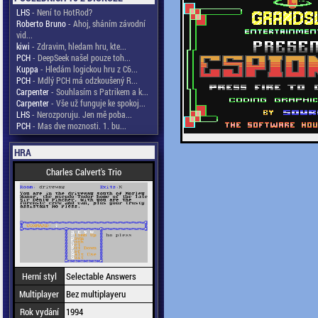
LHS
- Není to HotRod?
Roberto Bruno
- Ahoj, sháním závodní
vid...
kiwi
- Zdravim, hledam hru, kte...
PCH
- DeepSeek našel pouze toh...
Kuppa
- Hledám logickou hru z C6...
PCH
- Mdlý PCH má odzkoušený R...
Carpenter
- Souhlasím s Patrikem a k...
Carpenter
- Vše už funguje ke spokoj...
LHS
- Nerozporuju. Jen mě poba...
PCH
- Mas dve moznosti. 1. bu...
HRA
Charles Calvert's Trio
Herní styl
Selectable Answers
Multiplayer
Bez multiplayeru
Rok vydání
1994