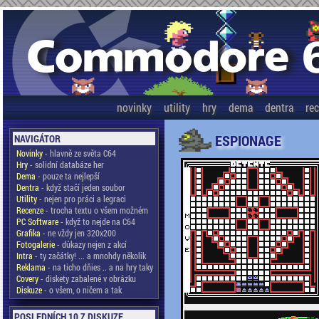
novinky
utility
hry
dema
dentra
re
ESPIONAGE
NAVIGÁTOR
Novinky
- hlavně ze světa C64
Hry
- solidní databáze her
Dema
- pouze ta nejlepší
Dentra
- když stačí jeden soubor
Utility
- nejen pro práci a legraci
Recenze
- trocha textu o všem možném
PC Software
- když to nejde na C64
Grafika
- ne vždy jen 320x200
Fotogalerie
- důkazy nejen z akcí
Intra
- ty začátky! ... a mnohdy několik
Reklama
- na ticho dňies .. a na hry taky
Covery
- diskety zabalené v obrázku
Diskuze
- o všem, o ničem a tak
POSLEDNÍCH 10 Z DISKUZE