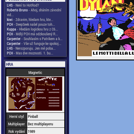
LHS
- Není to HotRod?
Roberto Bruno
- Ahoj, sháním závodní
vid...
kiwi
- Zdravim, hledam hru, kte...
PCH
- DeepSeek našel pouze toh...
Kuppa
- Hledám logickou hru z C6...
PCH
- Mdlý PCH má odzkoušený R...
Carpenter
- Souhlasím s Patrikem a k...
Carpenter
- Vše už funguje ke spokoj...
LHS
- Nerozporuju. Jen mě poba...
PCH
- Mas dve moznosti. 1. bu...
HRA
Magnetic
Herní styl
Pinball
Multiplayer
Bez multiplayeru
Rok vydání
1989