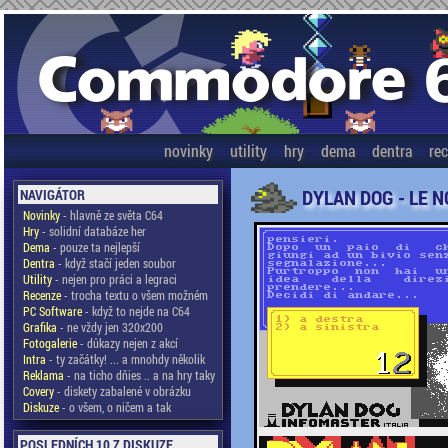
novinky
utility
hry
dema
dentra
re
DYLAN DOG - LE NO
NAVIGÁTOR
Novinky
- hlavně ze světa C64
Hry
- solidní databáze her
Dema
- pouze ta nejlepší
Dentra
- když stačí jeden soubor
Utility
- nejen pro práci a legraci
Recenze
- trocha textu o všem možném
PC Software
- když to nejde na C64
Grafika
- ne vždy jen 320x200
Fotogalerie
- důkazy nejen z akcí
Intra
- ty začátky! ... a mnohdy několik
Reklama
- na ticho dňies .. a na hry taky
Covery
- diskety zabalené v obrázku
Diskuze
- o všem, o ničem a tak
POSLEDNÍCH 10 Z DISKUZE