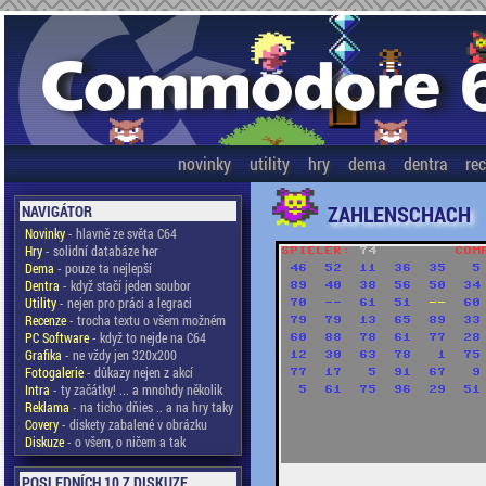
novinky
utility
hry
dema
dentra
re
ZAHLENSCHACH
NAVIGÁTOR
Novinky
- hlavně ze světa C64
Hry
- solidní databáze her
Dema
- pouze ta nejlepší
Dentra
- když stačí jeden soubor
Utility
- nejen pro práci a legraci
Recenze
- trocha textu o všem možném
PC Software
- když to nejde na C64
Grafika
- ne vždy jen 320x200
Fotogalerie
- důkazy nejen z akcí
Intra
- ty začátky! ... a mnohdy několik
Reklama
- na ticho dňies .. a na hry taky
Covery
- diskety zabalené v obrázku
Diskuze
- o všem, o ničem a tak
POSLEDNÍCH 10 Z DISKUZE