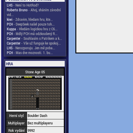
LHS
- Není to HotRod?
Roberto Bruno
- Ahoj, sháním závodní
vid...
kiwi
- Zdravim, hledam hru, kte...
PCH
- DeepSeek našel pouze toh...
Kuppa
- Hledám logickou hru z C6...
PCH
- Mdlý PCH má odzkoušený R...
Carpenter
- Souhlasím s Patrikem a k...
Carpenter
- Vše už funguje ke spokoj...
LHS
- Nerozporuju. Jen mě poba...
PCH
- Mas dve moznosti. 1. bu...
HRA
Stone Age 05
Herní styl
Boulder Dash
Multiplayer
Bez multiplayeru
Rok vydání
9992