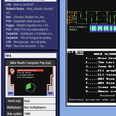
LHS
- Není to HotRod?
Roberto Bruno
- Ahoj, sháním závodní
vid...
kiwi
- Zdravim, hledam hru, kte...
PCH
- DeepSeek našel pouze toh...
Kuppa
- Hledám logickou hru z C6...
PCH
- Mdlý PCH má odzkoušený R...
Carpenter
- Souhlasím s Patrikem a k...
Carpenter
- Vše už funguje ke spokoj...
LHS
- Nerozporuju. Jen mě poba...
PCH
- Mas dve moznosti. 1. bu...
HRA
Mike Read's Computer Pop Quiz
Herní styl
Quiz
Multiplayer
Bez multiplayeru
Rok vydání
1989