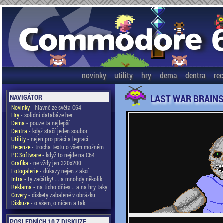
novinky
utility
hry
dema
dentra
re
LAST WAR BRAINS,
NAVIGÁTOR
Novinky
- hlavně ze světa C64
Hry
- solidní databáze her
Dema
- pouze ta nejlepší
Dentra
- když stačí jeden soubor
Utility
- nejen pro práci a legraci
Recenze
- trocha textu o všem možném
PC Software
- když to nejde na C64
Grafika
- ne vždy jen 320x200
Fotogalerie
- důkazy nejen z akcí
Intra
- ty začátky! ... a mnohdy několik
Reklama
- na ticho dňies .. a na hry taky
Covery
- diskety zabalené v obrázku
Diskuze
- o všem, o ničem a tak
POSLEDNÍCH 10 Z DISKUZE