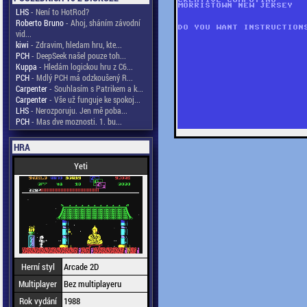
LHS
- Není to HotRod?
Roberto Bruno
- Ahoj, sháním závodní
vid...
kiwi
- Zdravim, hledam hru, kte...
PCH
- DeepSeek našel pouze toh...
Kuppa
- Hledám logickou hru z C6...
PCH
- Mdlý PCH má odzkoušený R...
Carpenter
- Souhlasím s Patrikem a k...
Carpenter
- Vše už funguje ke spokoj...
LHS
- Nerozporuju. Jen mě poba...
PCH
- Mas dve moznosti. 1. bu...
HRA
Yeti
Herní styl
Arcade 2D
Multiplayer
Bez multiplayeru
Rok vydání
1988