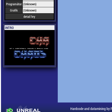
Programátor
(Unknown)
Grafik
(Unknown)
detail hry
INTRO
Hardcode and datamining by 