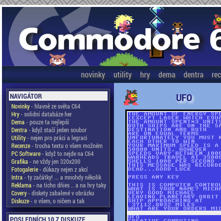
novinky
utility
hry
dema
dentra
re
UFO
NAVIGÁTOR
Novinky
- hlavně ze světa C64
Hry
- solidní databáze her
Dema
- pouze ta nejlepší
Dentra
- když stačí jeden soubor
Utility
- nejen pro práci a legraci
Recenze
- trocha textu o všem možném
PC Software
- když to nejde na C64
Grafika
- ne vždy jen 320x200
Fotogalerie
- důkazy nejen z akcí
Intra
- ty začátky! ... a mnohdy několik
Reklama
- na ticho dňies .. a na hry taky
Covery
- diskety zabalené v obrázku
Diskuze
- o všem, o ničem a tak
POSLEDNÍCH 10 Z DISKUZE