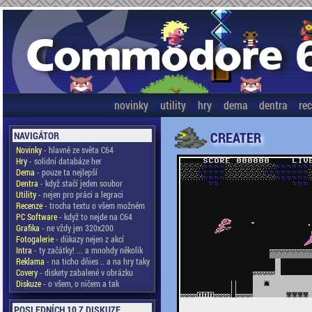
novinky
utility
hry
dema
dentra
re
CREATER
NAVIGÁTOR
Novinky
- hlavně ze světa C64
Hry
- solidní databáze her
Dema
- pouze ta nejlepší
Dentra
- když stačí jeden soubor
Utility
- nejen pro práci a legraci
Recenze
- trocha textu o všem možném
PC Software
- když to nejde na C64
Grafika
- ne vždy jen 320x200
Fotogalerie
- důkazy nejen z akcí
Intra
- ty začátky! ... a mnohdy několik
Reklama
- na ticho dňies .. a na hry taky
Covery
- diskety zabalené v obrázku
Diskuze
- o všem, o ničem a tak
POSLEDNÍCH 10 Z DISKUZE