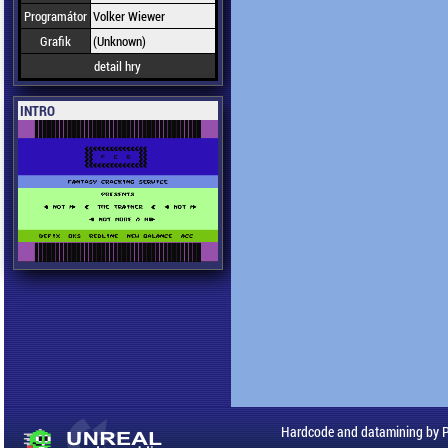
Programátor
Volker Wiewer
Grafik
(Unknown)
detail hry
INTRO
Hardcode and datamining by 