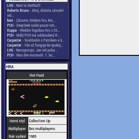
LHS
- Není to HotRod?
Roberto Bruno
- Ahoj, sháním závodní
vid...
kiwi
- Zdravim, hledam hru, kte...
PCH
- DeepSeek našel pouze toh...
Kuppa
- Hledám logickou hru z C6...
PCH
- Mdlý PCH má odzkoušený R...
Carpenter
- Souhlasím s Patrikem a k...
Carpenter
- Vše už funguje ke spokoj...
LHS
- Nerozporuju. Jen mě poba...
PCH
- Mas dve moznosti. 1. bu...
HRA
Hot-Food
Herní styl
Collect'em Up
Multiplayer
Bez multiplayeru
Rok vydání
1985