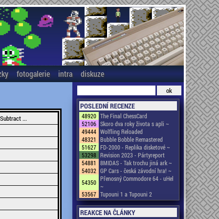
zky
fotogalerie
intra
diskuze
POSLEDNÍ RECENZE
48920
The Final ChessCard
Subtract ...
52106
Skoro dva roky života s apli ~
49444
Wolfling Reloaded
48321
Bubble Bobble Remastered
51627
FD-2000 - Replika disketové ~
53298
Revision 2023 - Pártyreport
54881
8MIDAS - Tak trochu jiná ark ~
54032
GP Cars - česká závodní hra! ~
Přenosný Commodore 64 - uHel
54350
~
53567
Tupouni 1 a Tupouni 2
REAKCE NA ČLÁNKY