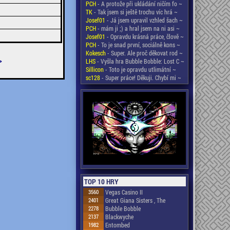
PCH
- A protože při ukládání ničím fo ~
TK
- Tak jsem si ještě trochu víc hrá ~
Josef01
- Já jsem upravil vzhled šach ~
PCH
- mám ji ;) a hral jsem na ni asi ~
Josef01
- Opravdu krásná práce, člově ~
PCH
- To je snad první, sociálně kons ~
Kokesch
- Super. Ale proč děkovat rod ~
>
LHS
- Vyšla hra Bubble Bobble: Lost C ~
Sillicon
- Toto je opravdu utlimátní ~
sc128
- Super práce! Děkuji. Chybí mi ~
TOP 10 HRY
3560
Vegas Casino II
2401
Great Giana Sisters , The
2278
Bubble Bobble
2137
Blackwyche
1982
Entombed