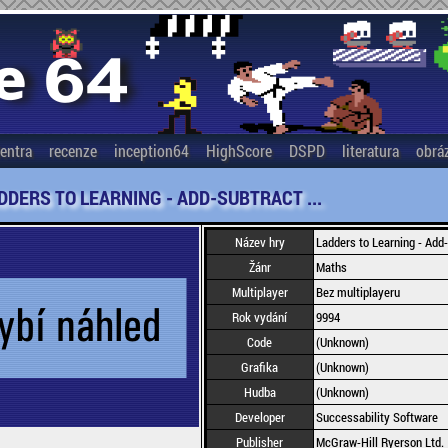
entra
recenze
inception64
HighScore
DSPD
literatura
obrá
DDERS TO LEARNING - ADD-SUBTRACT ...
Název hry
Ladders to Learning - Add-
Žánr
Maths
Multiplayer
Bez multiplayeru
Rok vydání
9994
Code
(Unknown)
Grafika
(Unknown)
Hudba
(Unknown)
Developer
Successability Software
Publisher
McGraw-Hill Ryerson Ltd.