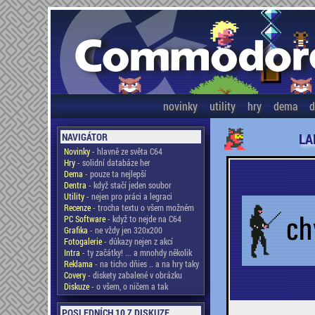
novinky
utility
hry
dema
d
LA
NAVIGÁTOR
Novinky
- hlavně ze světa C64
Hry
- solidní databáze her
Dema
- pouze ta nejlepší
Dentra
- když stačí jeden soubor
Utility
- nejen pro práci a legraci
Recenze
- trocha textu o všem možném
PC Software
- když to nejde na C64
Grafika
- ne vždy jen 320x200
Fotogalerie
- důkazy nejen z akcí
Intra
- ty začátky! ... a mnohdy několik
Reklama
- na ticho dňies .. a na hry taky
Covery
- diskety zabalené v obrázku
Diskuze
- o všem, o ničem a tak
POSLEDNÍCH 10 Z DISKUZE