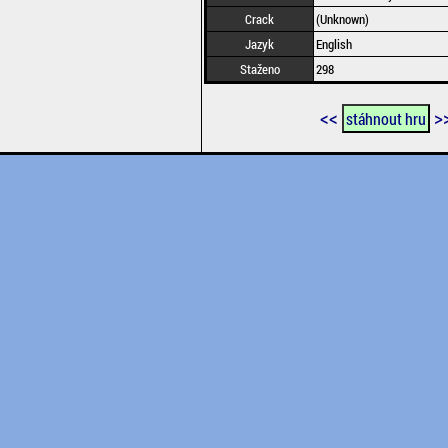
Crack
(Unknown)
Jazyk
English
Staženo
298
<<
>
stáhnout hru