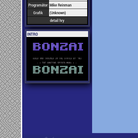
Programátor
Mike Reinman
Grafik
(Unknown)
detail hry
INTRO