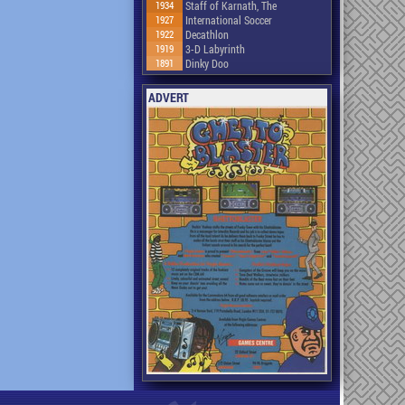
1934
Staff of Karnath, The
1927
International Soccer
1922
Decathlon
1919
3-D Labyrinth
1891
Dinky Doo
ADVERT