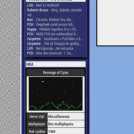
LHS
- Není to HotRod?
Roberto Bruno
- Ahoj, sháním závodní
vid...
kiwi
- Zdravim, hledam hru, kte...
PCH
- DeepSeek našel pouze toh...
Kuppa
- Hledám logickou hru z C6...
PCH
- Mdlý PCH má odzkoušený R...
Carpenter
- Souhlasím s Patrikem a k...
Carpenter
- Vše už funguje ke spokoj...
LHS
- Nerozporuju. Jen mě poba...
PCH
- Mas dve moznosti. 1. bu...
HRA
Revenge of Cyon
Herní styl
Miscellaneous
Multiplayer
Bez multiplayeru
Rok vydání
1984