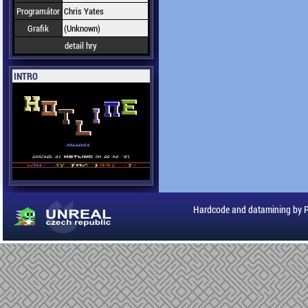
Programátor
Chris Yates
Grafik
(Unknown)
detail hry
INTRO
Hardcode and datamining by 