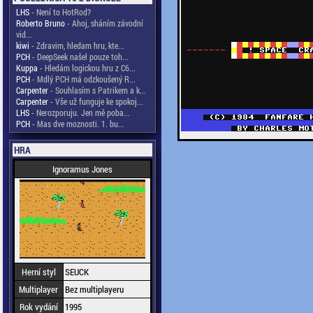
LHS
- Není to HotRod?
Roberto Bruno
- Ahoj, sháním závodní
vid...
kiwi
- Zdravim, hledam hru, kte...
PCH
- DeepSeek našel pouze toh...
Kuppa
- Hledám logickou hru z C6...
PCH
- Mdlý PCH má odzkoušený R...
Carpenter
- Souhlasím s Patrikem a k...
Carpenter
- Vše už funguje ke spokoj...
LHS
- Nerozporuju. Jen mě poba...
PCH
- Mas dve moznosti. 1. bu...
HRA
Ignoramus Jones
Herní styl
SEUCK
Multiplayer
Bez multiplayeru
Rok vydání
1995