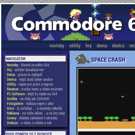
novinky
utility
hry
dema
dentra
re
SPACE CRASH
NAVIGÁTOR
Novinky
- hlavně ze světa C64
Hry
- solidní databáze her
Dema
- pouze ta nejlepší
Dentra
- když stačí jeden soubor
Utility
- nejen pro práci a legraci
Recenze
- trocha textu o všem možném
PC Software
- když to nejde na C64
Grafika
- ne vždy jen 320x200
Fotogalerie
- důkazy nejen z akcí
Intra
- ty začátky! ... a mnohdy několik
Reklama
- na ticho dňies .. a na hry taky
Covery
- diskety zabalené v obrázku
Diskuze
- o všem, o ničem a tak
POSLEDNÍCH 10 Z DISKUZE