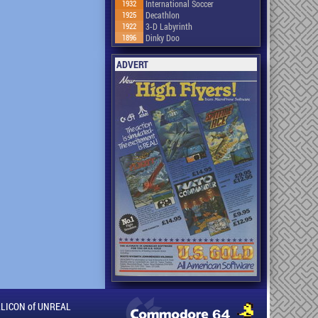
1932
International Soccer
1925
Decathlon
1922
3-D Labyrinth
1896
Dinky Doo
ADVERT
ILLICON of UNREAL