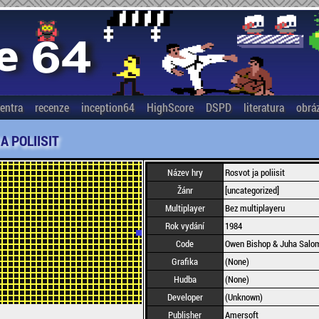
entra
recenze
inception64
HighScore
DSPD
literatura
obrá
A POLIISIT
Název hry
Rosvot ja poliisit
Žánr
[uncategorized]
Multiplayer
Bez multiplayeru
Rok vydání
1984
Code
Owen Bishop & Juha Salo
Grafika
(None)
Hudba
(None)
Developer
(Unknown)
Publisher
Amersoft