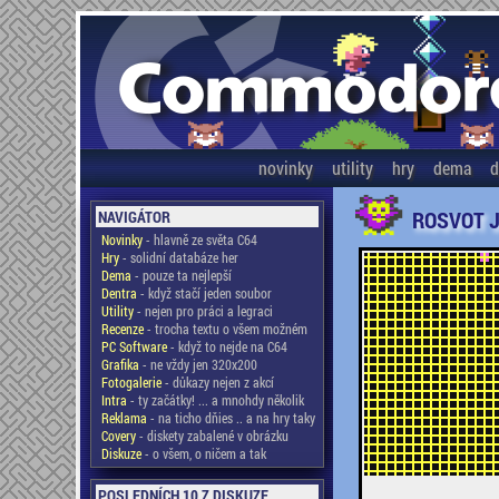
novinky
utility
hry
dema
d
ROSVOT J
NAVIGÁTOR
Novinky
- hlavně ze světa C64
Hry
- solidní databáze her
Dema
- pouze ta nejlepší
Dentra
- když stačí jeden soubor
Utility
- nejen pro práci a legraci
Recenze
- trocha textu o všem možném
PC Software
- když to nejde na C64
Grafika
- ne vždy jen 320x200
Fotogalerie
- důkazy nejen z akcí
Intra
- ty začátky! ... a mnohdy několik
Reklama
- na ticho dňies .. a na hry taky
Covery
- diskety zabalené v obrázku
Diskuze
- o všem, o ničem a tak
POSLEDNÍCH 10 Z DISKUZE