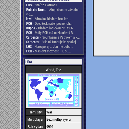
LHS
- Není to HotRod?
Roberto Bruno
- Ahoj, sháním závodní
vid...
kiwi
- Zdravim, hledam hru, kte...
PCH
- DeepSeek našel pouze toh...
Kuppa
- Hledám logickou hru z C6...
PCH
- Mdlý PCH má odzkoušený R...
Carpenter
- Souhlasím s Patrikem a k...
Carpenter
- Vše už funguje ke spokoj...
LHS
- Nerozporuju. Jen mě poba...
PCH
- Mas dve moznosti. 1. bu...
HRA
World, The
Herní styl
War
Multiplayer
Bez multiplayeru
Rok vydání
9992