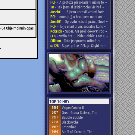
PCH
- A protože při ukládání ničím fo ~
TK
- Tak jsem si ještě trochu víc hrá ~
Josef01
- Já jsem upravil vzhled šach ~
PCH
- mám ji ;) a hral jsem na ni asi ~
Josef01
- Opravdu krásná práce, člově ~
PCH
- To je snad první, sociálně kons ~
 64 Ohjelmoinnin opas
Kokesch
- Super. Ale proč děkovat rod ~
LHS
- Vyšla hra Bubble Bobble: Lost C ~
Sillicon
- Toto je opravdu utlimátní ~
sc128
- Super práce! Děkuji. Chybí mi ~
>
TOP 10 HRY
3565
Vegas Casino II
2407
Great Giana Sisters , The
2281
Bubble Bobble
2138
Blackwyche
1987
Entombed
1936
Staff of Karnath, The