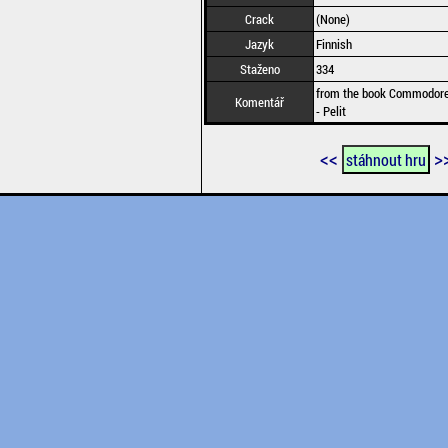
Crack
(None)
Jazyk
Finnish
Staženo
334
from the book Commodore
Komentář
- Pelit
<<
>
stáhnout hru