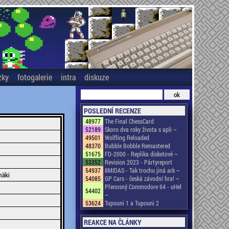
zky
fotogalerie
intra
diskuze
POSLEDNÍ RECENZE
48977
The Final ChessCard
52189
Skoro dva roky života s apli ~
49501
Wolfling Reloaded
48370
Bubble Bobble Remastered
51675
FD-2000 - Replika disketové ~
53352
Revision 2023 - Pártyreport
54937
8MIDAS - Tak trochu jiná ark ~
mäki
54085
GP Cars - česká závodní hra! ~
Přenosný Commodore 64 - uHel
54402
~
53624
Tupouni 1 a Tupouni 2
REAKCE NA ČLÁNKY