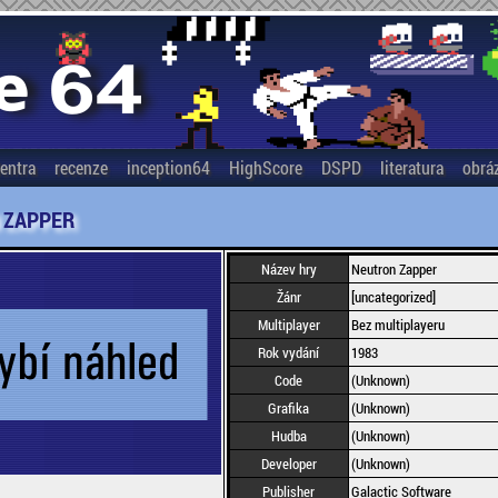
entra
recenze
inception64
HighScore
DSPD
literatura
obrá
 ZAPPER
Název hry
Neutron Zapper
Žánr
[uncategorized]
Multiplayer
Bez multiplayeru
Rok vydání
1983
Code
(Unknown)
Grafika
(Unknown)
Hudba
(Unknown)
Developer
(Unknown)
Publisher
Galactic Software