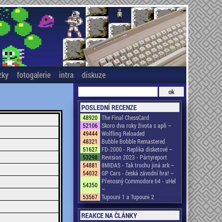
zky
fotogalerie
intra
diskuze
POSLEDNÍ RECENZE
48920
The Final ChessCard
52106
Skoro dva roky života s apli ~
49444
Wolfling Reloaded
48321
Bubble Bobble Remastered
51627
FD-2000 - Replika disketové ~
53298
Revision 2023 - Pártyreport
54881
8MIDAS - Tak trochu jiná ark ~
54032
GP Cars - česká závodní hra! ~
Přenosný Commodore 64 - uHel
54350
~
53567
Tupouni 1 a Tupouni 2
REAKCE NA ČLÁNKY