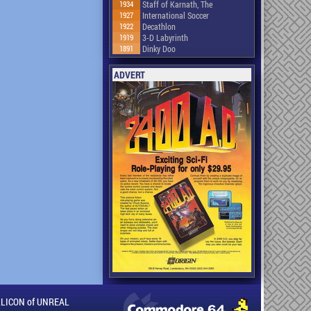
1934
Staff of Karnath, The
1927
International Soccer
1922
Decathlon
1919
3-D Labyrinth
1891
Dinky Doo
ADVERT
ILLICON of UNREAL