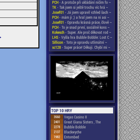
PCH
- A protože při ukládání ničím fo ~
TK
- Tak jsem si ještě trochu víc hrá ~
Josef01
- Já jsem upravil vzhled šach ~
PCH
- mám ji ;) a hral jsem na ni asi ~
Josef01
- Opravdu krásná práce, člově ~
PCH
- To je snad první, sociálně kons ~
Kokesch
- Super. Ale proč děkovat rod ~
>
LHS
- Vyšla hra Bubble Bobble: Lost C ~
Sillicon
- Toto je opravdu utlimátní ~
sc128
- Super práce! Děkuji. Chybí mi ~
TOP 10 HRY
3560
Vegas Casino II
2401
Great Giana Sisters , The
2278
Bubble Bobble
2137
Blackwyche
1982
Entombed