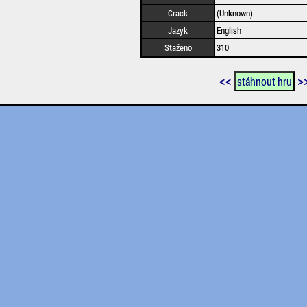
Crack
(Unknown)
Jazyk
English
Staženo
310
<<
>
stáhnout hru