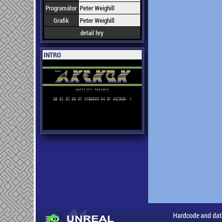
Programátor
Peter Weighill
Grafik
Peter Weighill
detail hry
INTRO
Hardcode and dat