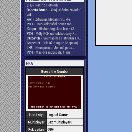
LHS
- Není to HotRod?
Roberto Bruno
- Ahoj, sháním závodní
vid...
kiwi
- Zdravim, hledam hru, kte...
PCH
- DeepSeek našel pouze toh...
Kuppa
- Hledám logickou hru z C6...
PCH
- Mdlý PCH má odzkoušený R...
Carpenter
- Souhlasím s Patrikem a k...
Carpenter
- Vše už funguje ke spokoj...
LHS
- Nerozporuju. Jen mě poba...
PCH
- Mas dve moznosti. 1. bu...
HRA
Guess the Number
Herní styl
Logical Game
Multiplayer
Bez multiplayeru
Rok vydání
9994