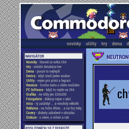
novinky
utility
hry
dema
d
NEUTRON
NAVIGÁTOR
Novinky
- hlavně ze světa C64
Hry
- solidní databáze her
Dema
- pouze ta nejlepší
Dentra
- když stačí jeden soubor
Utility
- nejen pro práci a legraci
Recenze
- trocha textu o všem možném
PC Software
- když to nejde na C64
Grafika
- ne vždy jen 320x200
Fotogalerie
- důkazy nejen z akcí
Intra
- ty začátky! ... a mnohdy několik
Reklama
- na ticho dňies .. a na hry taky
Covery
- diskety zabalené v obrázku
Diskuze
- o všem, o ničem a tak
POSLEDNÍCH 10 Z DISKUZE