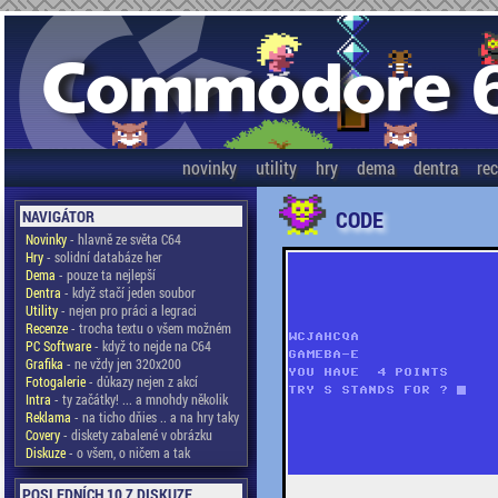
novinky
utility
hry
dema
dentra
re
CODE
NAVIGÁTOR
Novinky
- hlavně ze světa C64
Hry
- solidní databáze her
Dema
- pouze ta nejlepší
Dentra
- když stačí jeden soubor
Utility
- nejen pro práci a legraci
Recenze
- trocha textu o všem možném
PC Software
- když to nejde na C64
Grafika
- ne vždy jen 320x200
Fotogalerie
- důkazy nejen z akcí
Intra
- ty začátky! ... a mnohdy několik
Reklama
- na ticho dňies .. a na hry taky
Covery
- diskety zabalené v obrázku
Diskuze
- o všem, o ničem a tak
POSLEDNÍCH 10 Z DISKUZE