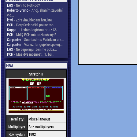
LHS
- Není to HotRod?
Roberto Bruno
- Ahoj, sháním závodní
vid...
kiwi
- Zdravim, hledam hru, kte...
PCH
- DeepSeek našel pouze toh...
Kuppa
- Hledám logickou hru z C6...
PCH
- Mdlý PCH má odzkoušený R...
Carpenter
- Souhlasím s Patrikem a k...
Carpenter
- Vše už funguje ke spokoj...
LHS
- Nerozporuju. Jen mě poba...
PCH
- Mas dve moznosti. 1. bu...
HRA
Stretch II
Herní styl
Miscellaneous
Multiplayer
Bez multiplayeru
Rok vydání
1992