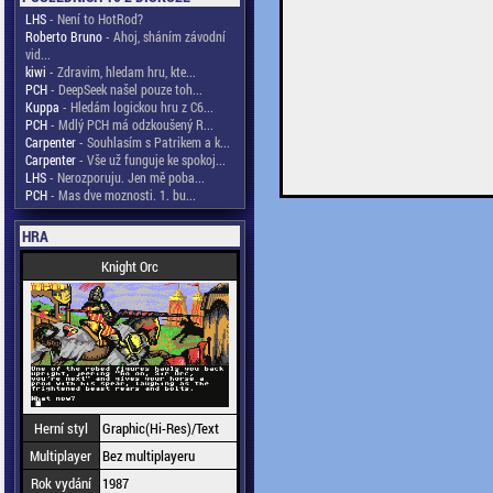
LHS
- Není to HotRod?
Roberto Bruno
- Ahoj, sháním závodní
vid...
kiwi
- Zdravim, hledam hru, kte...
PCH
- DeepSeek našel pouze toh...
Kuppa
- Hledám logickou hru z C6...
PCH
- Mdlý PCH má odzkoušený R...
Carpenter
- Souhlasím s Patrikem a k...
Carpenter
- Vše už funguje ke spokoj...
LHS
- Nerozporuju. Jen mě poba...
PCH
- Mas dve moznosti. 1. bu...
HRA
Knight Orc
Herní styl
Graphic(Hi-Res)/Text
Multiplayer
Bez multiplayeru
Rok vydání
1987