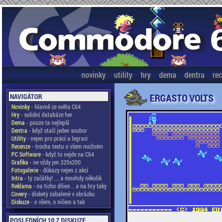
novinky
utility
hry
dema
dentra
re
ERGASTO VOLTS
NAVIGÁTOR
Novinky
- hlavně ze světa C64
Hry
- solidní databáze her
Dema
- pouze ta nejlepší
Dentra
- když stačí jeden soubor
Utility
- nejen pro práci a legraci
Recenze
- trocha textu o všem možném
PC Software
- když to nejde na C64
Grafika
- ne vždy jen 320x200
Fotogalerie
- důkazy nejen z akcí
Intra
- ty začátky! ... a mnohdy několik
Reklama
- na ticho dňies .. a na hry taky
Covery
- diskety zabalené v obrázku
Diskuze
- o všem, o ničem a tak
POSLEDNÍCH 10 Z DISKUZE