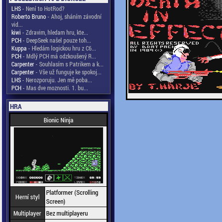
LHS
- Není to HotRod?
Roberto Bruno
- Ahoj, sháním závodní
vid...
kiwi
- Zdravim, hledam hru, kte...
PCH
- DeepSeek našel pouze toh...
Kuppa
- Hledám logickou hru z C6...
PCH
- Mdlý PCH má odzkoušený R...
Carpenter
- Souhlasím s Patrikem a k...
Carpenter
- Vše už funguje ke spokoj...
LHS
- Nerozporuju. Jen mě poba...
PCH
- Mas dve moznosti. 1. bu...
HRA
Bionic Ninja
Platformer (Scrolling
Herní styl
Screen)
Multiplayer
Bez multiplayeru