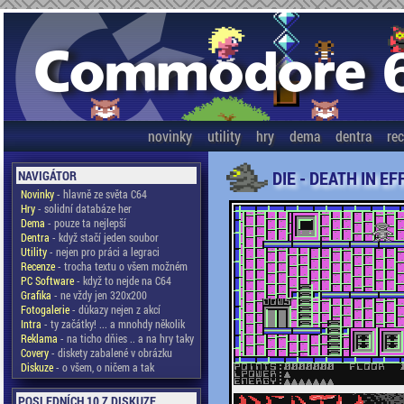
novinky
utility
hry
dema
dentra
re
DIE - DEATH IN EF
NAVIGÁTOR
Novinky
- hlavně ze světa C64
Hry
- solidní databáze her
Dema
- pouze ta nejlepší
Dentra
- když stačí jeden soubor
Utility
- nejen pro práci a legraci
Recenze
- trocha textu o všem možném
PC Software
- když to nejde na C64
Grafika
- ne vždy jen 320x200
Fotogalerie
- důkazy nejen z akcí
Intra
- ty začátky! ... a mnohdy několik
Reklama
- na ticho dňies .. a na hry taky
Covery
- diskety zabalené v obrázku
Diskuze
- o všem, o ničem a tak
POSLEDNÍCH 10 Z DISKUZE