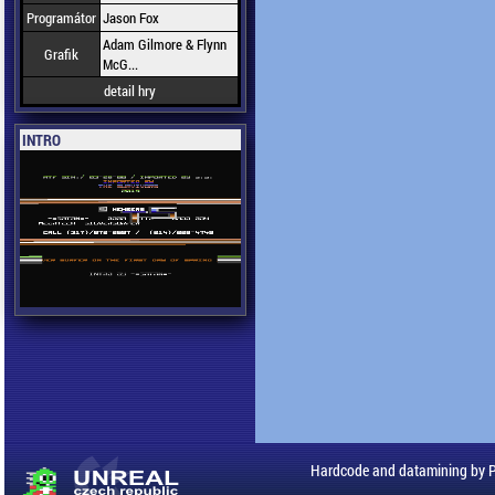
Programátor
Jason Fox
Adam Gilmore & Flynn
Grafik
McG...
detail hry
INTRO
Hardcode and datamining by 