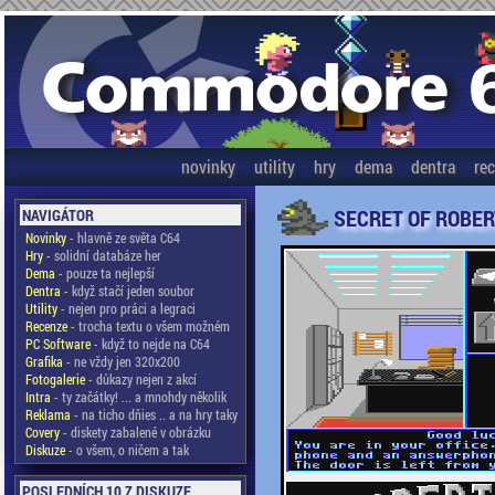
novinky
utility
hry
dema
dentra
re
SECRET OF ROBER
NAVIGÁTOR
Novinky
- hlavně ze světa C64
Hry
- solidní databáze her
Dema
- pouze ta nejlepší
Dentra
- když stačí jeden soubor
Utility
- nejen pro práci a legraci
Recenze
- trocha textu o všem možném
PC Software
- když to nejde na C64
Grafika
- ne vždy jen 320x200
Fotogalerie
- důkazy nejen z akcí
Intra
- ty začátky! ... a mnohdy několik
Reklama
- na ticho dňies .. a na hry taky
Covery
- diskety zabalené v obrázku
Diskuze
- o všem, o ničem a tak
POSLEDNÍCH 10 Z DISKUZE