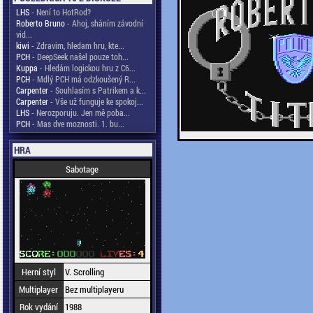
LHS
- Není to HotRod?
Roberto Bruno
- Ahoj, sháním závodní
vid...
kiwi
- Zdravim, hledam hru, kte...
PCH
- DeepSeek našel pouze toh...
Kuppa
- Hledám logickou hru z C6...
PCH
- Mdlý PCH má odzkoušený R...
Carpenter
- Souhlasím s Patrikem a k...
Carpenter
- Vše už funguje ke spokoj...
LHS
- Nerozporuju. Jen mě poba...
PCH
- Mas dve moznosti. 1. bu...
HRA
Sabotage
Herní styl
V. Scrolling
Multiplayer
Bez multiplayeru
Rok vydání
1988