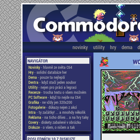
novinky
utility
hry
dema
d
WO
NAVIGÁTOR
Novinky
- hlavně ze světa C64
Hry
- solidní databáze her
Dema
- pouze ta nejlepší
Dentra
- když stačí jeden soubor
Utility
- nejen pro práci a legraci
Recenze
- trocha textu o všem možném
PC Software
- když to nejde na C64
Grafika
- ne vždy jen 320x200
Fotogalerie
- důkazy nejen z akcí
Intra
- ty začátky! ... a mnohdy několik
Reklama
- na ticho dňies .. a na hry taky
Covery
- diskety zabalené v obrázku
Diskuze
- o všem, o ničem a tak
POSLEDNÍCH 10 Z DISKUZE