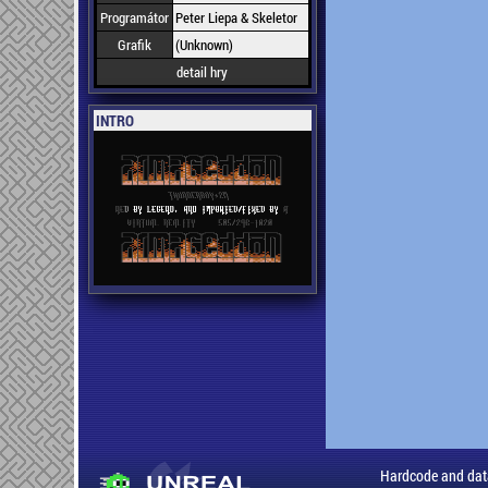
Programátor
Peter Liepa & Skeletor
Grafik
(Unknown)
detail hry
INTRO
Hardcode and dat