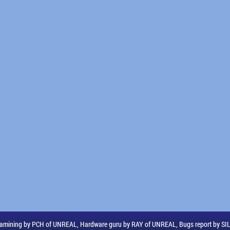
amining by PCH of UNREAL, Hardware guru by RAY of UNREAL, Bugs report by S