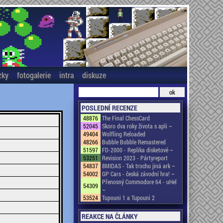
zky
fotogalerie
intra
diskuze
POSLEDNÍ RECENZE
48876
The Final ChessCard
52045
Skoro dva roky života s apli ~
49404
Wolfling Reloaded
48266
Bubble Bobble Remastered
51597
FD-2000 - Replika disketové ~
53251
Revision 2023 - Pártyreport
54837
8MIDAS - Tak trochu jiná ark ~
54002
GP Cars - česká závodní hra! ~
Přenosný Commodore 64 - uHel
54309
~
53524
Tupouni 1 a Tupouni 2
REAKCE NA ČLÁNKY