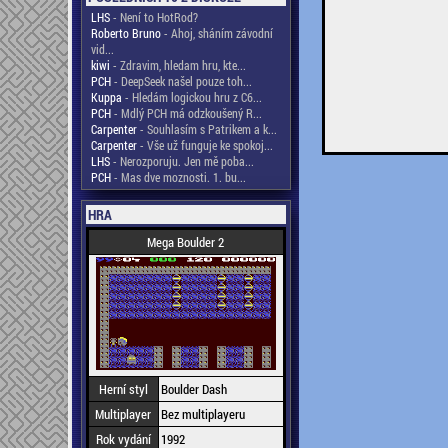
LHS
- Není to HotRod?
Roberto Bruno
- Ahoj, sháním závodní
vid...
kiwi
- Zdravim, hledam hru, kte...
PCH
- DeepSeek našel pouze toh...
Kuppa
- Hledám logickou hru z C6...
PCH
- Mdlý PCH má odzkoušený R...
Carpenter
- Souhlasím s Patrikem a k...
Carpenter
- Vše už funguje ke spokoj...
LHS
- Nerozporuju. Jen mě poba...
PCH
- Mas dve moznosti. 1. bu...
HRA
Mega Boulder 2
Herní styl
Boulder Dash
Multiplayer
Bez multiplayeru
Rok vydání
1992