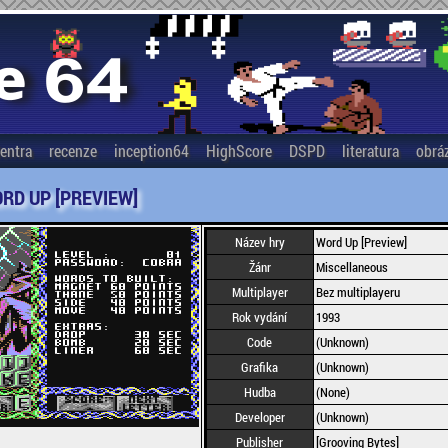
entra
recenze
inception64
HighScore
DSPD
literatura
obrá
RD UP [PREVIEW]
Název hry
Word Up [Preview]
Žánr
Miscellaneous
Multiplayer
Bez multiplayeru
Rok vydání
1993
Code
(Unknown)
Grafika
(Unknown)
Hudba
(None)
Developer
(Unknown)
Publisher
[Grooving Bytes]