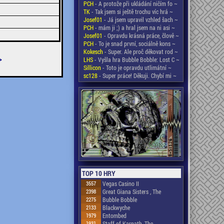
PCH
- A protože při ukládání ničím fo ~
TK
- Tak jsem si ještě trochu víc hrá ~
Josef01
- Já jsem upravil vzhled šach ~
PCH
- mám ji ;) a hral jsem na ni asi ~
Josef01
- Opravdu krásná práce, člově ~
PCH
- To je snad první, sociálně kons ~
Kokesch
- Super. Ale proč děkovat rod ~
>
LHS
- Vyšla hra Bubble Bobble: Lost C ~
Sillicon
- Toto je opravdu utlimátní ~
sc128
- Super práce! Děkuji. Chybí mi ~
TOP 10 HRY
3557
Vegas Casino II
2398
Great Giana Sisters , The
2275
Bubble Bobble
2133
Blackwyche
1979
Entombed
1931
Staff of Karnath, The