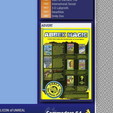
1922
International Soccer
1917
3-D Labyrinth
1917
Decathlon
1887
Dinky Doo
ADVERT
ILLICON of UNREAL