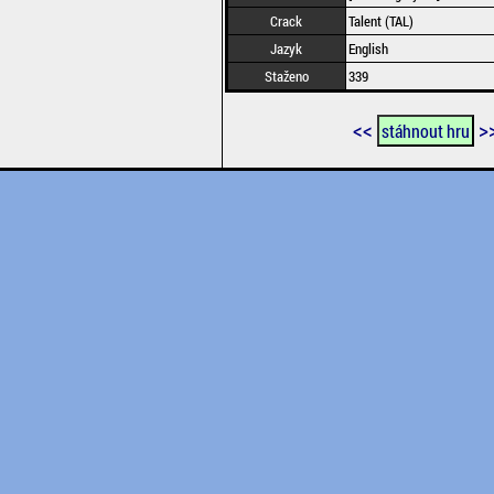
Crack
Talent (TAL)
Jazyk
English
Staženo
339
<<
>
stáhnout hru