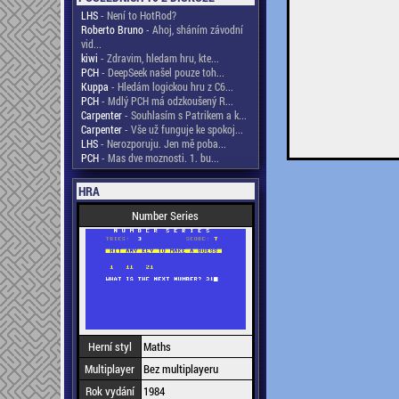
LHS
- Není to HotRod?
Roberto Bruno
- Ahoj, sháním závodní
vid...
kiwi
- Zdravim, hledam hru, kte...
PCH
- DeepSeek našel pouze toh...
Kuppa
- Hledám logickou hru z C6...
PCH
- Mdlý PCH má odzkoušený R...
Carpenter
- Souhlasím s Patrikem a k...
Carpenter
- Vše už funguje ke spokoj...
LHS
- Nerozporuju. Jen mě poba...
PCH
- Mas dve moznosti. 1. bu...
HRA
Number Series
Herní styl
Maths
Multiplayer
Bez multiplayeru
Rok vydání
1984