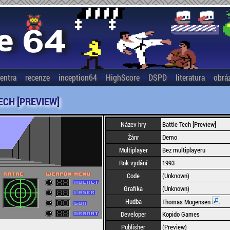
entra
recenze
inception64
HighScore
DSPD
literatura
obrá
ECH [PREVIEW]
Název hry
Battle Tech [Preview]
Žánr
Demo
Multiplayer
Bez multiplayeru
Rok vydání
1993
Code
(Unknown)
Grafika
(Unknown)
Hudba
Thomas Mogensen
Developer
Kopido Games
Publisher
(Preview)