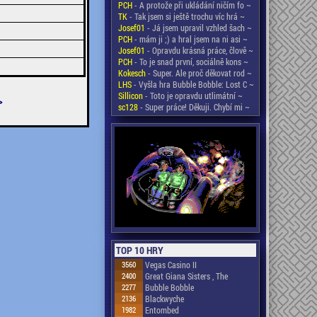
PCH
- A protože při ukládání ničím fo ~
TK
- Tak jsem si ještě trochu víc hrá ~
Josef01
- Já jsem upravil vzhled šach ~
PCH
- mám ji ;) a hral jsem na ni asi ~
Josef01
- Opravdu krásná práce, člově ~
PCH
- To je snad první, sociálně kons ~
Kokesch
- Super. Ale proč děkovat rod ~
LHS
- Vyšla hra Bubble Bobble: Lost C ~
Sillicon
- Toto je opravdu utlimátní ~
>
sc128
- Super práce! Děkuji. Chybí mi ~
TOP 10 HRY
3560
Vegas Casino II
2400
Great Giana Sisters , The
2277
Bubble Bobble
2136
Blackwyche
1982
Entombed