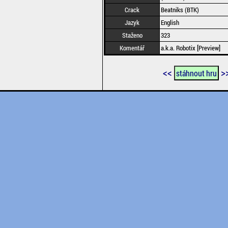
Crack
Beatniks (BTK)
Jazyk
English
Staženo
323
Komentář
a.k.a. Robotix [Preview]
<<
>
stáhnout hru