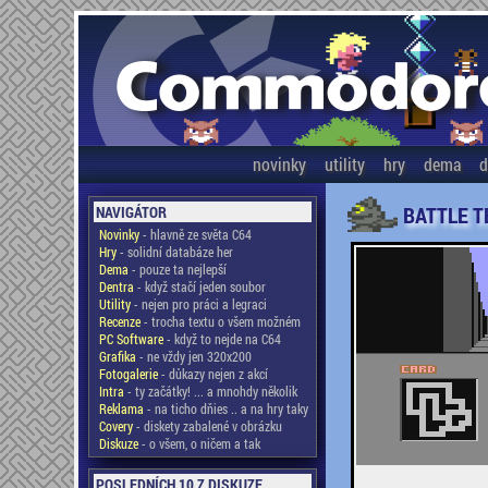
novinky
utility
hry
dema
d
BATTLE T
NAVIGÁTOR
Novinky
- hlavně ze světa C64
Hry
- solidní databáze her
Dema
- pouze ta nejlepší
Dentra
- když stačí jeden soubor
Utility
- nejen pro práci a legraci
Recenze
- trocha textu o všem možném
PC Software
- když to nejde na C64
Grafika
- ne vždy jen 320x200
Fotogalerie
- důkazy nejen z akcí
Intra
- ty začátky! ... a mnohdy několik
Reklama
- na ticho dňies .. a na hry taky
Covery
- diskety zabalené v obrázku
Diskuze
- o všem, o ničem a tak
POSLEDNÍCH 10 Z DISKUZE