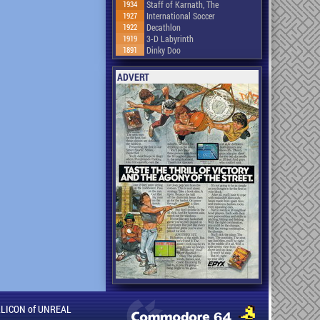
1934
Staff of Karnath, The
1927
International Soccer
1922
Decathlon
1919
3-D Labyrinth
1891
Dinky Doo
ADVERT
ILLICON of UNREAL