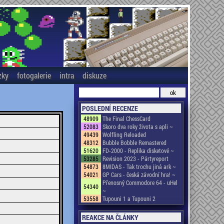
zky
fotogalerie
intra
diskuze
POSLEDNÍ RECENZE
48909
The Final ChessCard
52083
Skoro dva roky života s apli ~
49439
Wolfling Reloaded
48312
Bubble Bobble Remastered
51620
FD-2000 - Replika disketové ~
53285
Revision 2023 - Pártyreport
54873
8MIDAS - Tak trochu jiná ark ~
54021
GP Cars - česká závodní hra! ~
Přenosný Commodore 64 - uHel
54340
~
53558
Tupouni 1 a Tupouni 2
REAKCE NA ČLÁNKY