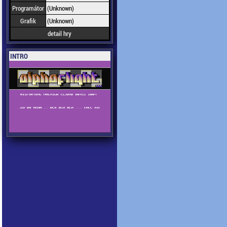
Programátor
(Unknown)
Grafik
(Unknown)
detail hry
INTRO