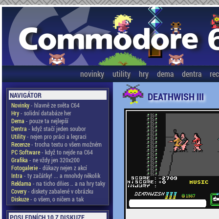
novinky
utility
hry
dema
dentra
re
DEATHWISH III
NAVIGÁTOR
Novinky
- hlavně ze světa C64
Hry
- solidní databáze her
Dema
- pouze ta nejlepší
Dentra
- když stačí jeden soubor
Utility
- nejen pro práci a legraci
Recenze
- trocha textu o všem možném
PC Software
- když to nejde na C64
Grafika
- ne vždy jen 320x200
Fotogalerie
- důkazy nejen z akcí
Intra
- ty začátky! ... a mnohdy několik
Reklama
- na ticho dňies .. a na hry taky
Covery
- diskety zabalené v obrázku
Diskuze
- o všem, o ničem a tak
POSLEDNÍCH 10 Z DISKUZE