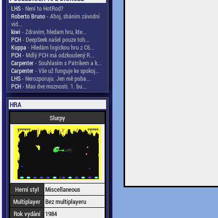
LHS
- Není to HotRod?
Roberto Bruno
- Ahoj, sháním závodní
vid...
kiwi
- Zdravim, hledam hru, kte...
PCH
- DeepSeek našel pouze toh...
Kuppa
- Hledám logickou hru z C6...
PCH
- Mdlý PCH má odzkoušený R...
Carpenter
- Souhlasím s Patrikem a k...
Carpenter
- Vše už funguje ke spokoj...
LHS
- Nerozporuju. Jen mě poba...
PCH
- Mas dve moznosti. 1. bu...
HRA
Slurpy
Herní styl
Miscellaneous
Multiplayer
Bez multiplayeru
Rok vydání
1984