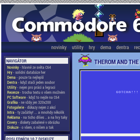
novinky
utility
hry
dema
dentra
re
THEROM AND THE
NAVIGÁTOR
Novinky
- hlavně ze světa C64
Hry
- solidní databáze her
Dema
- pouze ta nejlepší
Dentra
- když stačí jeden soubor
Utility
- nejen pro práci a legraci
Recenze
- trocha textu o všem možném
PC Software
- když to nejde na C64
Grafika
- ne vždy jen 320x200
Fotogalerie
- důkazy nejen z akcí
Intra
- ty začátky! ... a mnohdy několik
Reklama
- na ticho dňies .. a na hry taky
Covery
- diskety zabalené v obrázku
Diskuze
- o všem, o ničem a tak
POSLEDNÍCH 10 Z DISKUZE