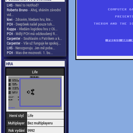
LHS
- Není to HotRod?
Roberto Bruno
- Ahoj, sháním závodní
vid...
kiwi
- Zdravim, hledam hru, kte...
PCH
- DeepSeek našel pouze toh...
Kuppa
- Hledám logickou hru z C6...
PCH
- Mdlý PCH má odzkoušený R...
Carpenter
- Souhlasím s Patrikem a k...
Carpenter
- Vše už funguje ke spokoj...
LHS
- Nerozporuju. Jen mě poba...
PCH
- Mas dve moznosti. 1. bu...
HRA
Life
Herní styl
Life
Multiplayer
Bez multiplayeru
Rok vydání
9992