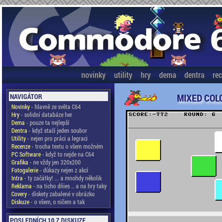
novinky
utility
hry
dema
dentra
re
MIXED COL
NAVIGÁTOR
Novinky
- hlavně ze světa C64
Hry
- solidní databáze her
Dema
- pouze ta nejlepší
Dentra
- když stačí jeden soubor
Utility
- nejen pro práci a legraci
Recenze
- trocha textu o všem možném
PC Software
- když to nejde na C64
Grafika
- ne vždy jen 320x200
Fotogalerie
- důkazy nejen z akcí
Intra
- ty začátky! ... a mnohdy několik
Reklama
- na ticho dňies .. a na hry taky
Covery
- diskety zabalené v obrázku
Diskuze
- o všem, o ničem a tak
POSLEDNÍCH 10 Z DISKUZE