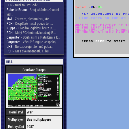
LHS
- Není to HotRod?
Roberto Bruno
- Ahoj, sháním závodní
vid...
kiwi
- Zdravim, hledam hru, kte...
PCH
- DeepSeek našel pouze toh...
Kuppa
- Hledám logickou hru z C6...
PCH
- Mdlý PCH má odzkoušený R...
Carpenter
- Souhlasím s Patrikem a k...
Carpenter
- Vše už funguje ke spokoj...
LHS
- Nerozporuju. Jen mě poba...
PCH
- Mas dve moznosti. 1. bu...
HRA
Roadwar Europa
Herní styl
War
Multiplayer
Bez multiplayeru
Rok vydání
1987