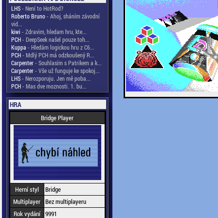
LHS
- Není to HotRod?
Roberto Bruno
- Ahoj, sháním závodní
vid...
kiwi
- Zdravim, hledam hru, kte...
PCH
- DeepSeek našel pouze toh...
Kuppa
- Hledám logickou hru z C6...
PCH
- Mdlý PCH má odzkoušený R...
Carpenter
- Souhlasím s Patrikem a k...
Carpenter
- Vše už funguje ke spokoj...
LHS
- Nerozporuju. Jen mě poba...
PCH
- Mas dve moznosti. 1. bu...
HRA
Bridge Player
Herní styl
Bridge
Multiplayer
Bez multiplayeru
Rok vydání
9991