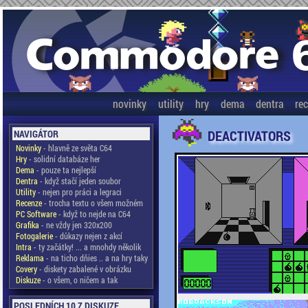
novinky
utility
hry
dema
dentra
re
DEACTIVATORS
NAVIGÁTOR
Novinky
- hlavně ze světa C64
Hry
- solidní databáze her
Dema
- pouze ta nejlepší
Dentra
- když stačí jeden soubor
Utility
- nejen pro práci a legraci
Recenze
- trocha textu o všem možném
PC Software
- když to nejde na C64
Grafika
- ne vždy jen 320x200
Fotogalerie
- důkazy nejen z akcí
Intra
- ty začátky! ... a mnohdy několik
Reklama
- na ticho dňies .. a na hry taky
Covery
- diskety zabalené v obrázku
Diskuze
- o všem, o ničem a tak
POSLEDNÍCH 10 Z DISKUZE