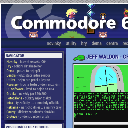
novinky
utility
hry
dema
dentra
re
JEFF WALDON - G
NAVIGÁTOR
Novinky
- hlavně ze světa C64
Hry
- solidní databáze her
Dema
- pouze ta nejlepší
Dentra
- když stačí jeden soubor
Utility
- nejen pro práci a legraci
Recenze
- trocha textu o všem možném
PC Software
- když to nejde na C64
Grafika
- ne vždy jen 320x200
Fotogalerie
- důkazy nejen z akcí
Intra
- ty začátky! ... a mnohdy několik
Reklama
- na ticho dňies .. a na hry taky
Covery
- diskety zabalené v obrázku
Diskuze
- o všem, o ničem a tak
POSLEDNÍCH 10 Z DISKUZE