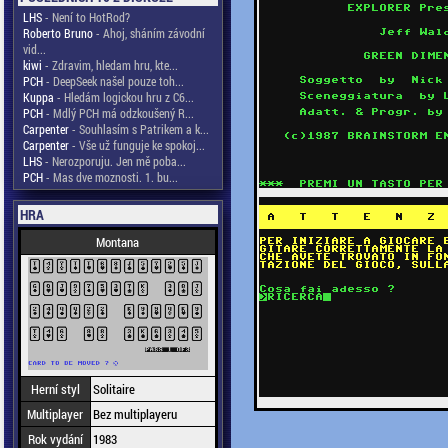
LHS
- Není to HotRod?
Roberto Bruno
- Ahoj, sháním závodní
vid...
kiwi
- Zdravim, hledam hru, kte...
PCH
- DeepSeek našel pouze toh...
Kuppa
- Hledám logickou hru z C6...
PCH
- Mdlý PCH má odzkoušený R...
Carpenter
- Souhlasím s Patrikem a k...
Carpenter
- Vše už funguje ke spokoj...
LHS
- Nerozporuju. Jen mě poba...
PCH
- Mas dve moznosti. 1. bu...
HRA
Montana
Herní styl
Solitaire
Multiplayer
Bez multiplayeru
Rok vydání
1983