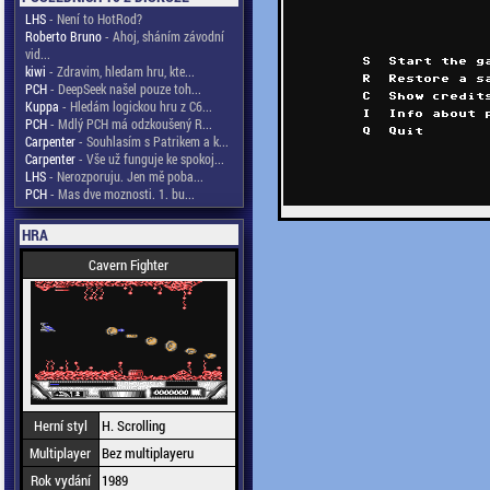
LHS
- Není to HotRod?
Roberto Bruno
- Ahoj, sháním závodní
vid...
kiwi
- Zdravim, hledam hru, kte...
PCH
- DeepSeek našel pouze toh...
Kuppa
- Hledám logickou hru z C6...
PCH
- Mdlý PCH má odzkoušený R...
Carpenter
- Souhlasím s Patrikem a k...
Carpenter
- Vše už funguje ke spokoj...
LHS
- Nerozporuju. Jen mě poba...
PCH
- Mas dve moznosti. 1. bu...
HRA
Cavern Fighter
Herní styl
H. Scrolling
Multiplayer
Bez multiplayeru
Rok vydání
1989