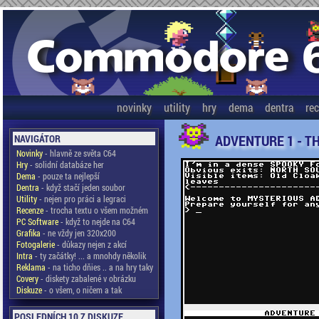
novinky
utility
hry
dema
dentra
re
ADVENTURE 1 - T
NAVIGÁTOR
Novinky
- hlavně ze světa C64
Hry
- solidní databáze her
Dema
- pouze ta nejlepší
Dentra
- když stačí jeden soubor
Utility
- nejen pro práci a legraci
Recenze
- trocha textu o všem možném
PC Software
- když to nejde na C64
Grafika
- ne vždy jen 320x200
Fotogalerie
- důkazy nejen z akcí
Intra
- ty začátky! ... a mnohdy několik
Reklama
- na ticho dňies .. a na hry taky
Covery
- diskety zabalené v obrázku
Diskuze
- o všem, o ničem a tak
POSLEDNÍCH 10 Z DISKUZE